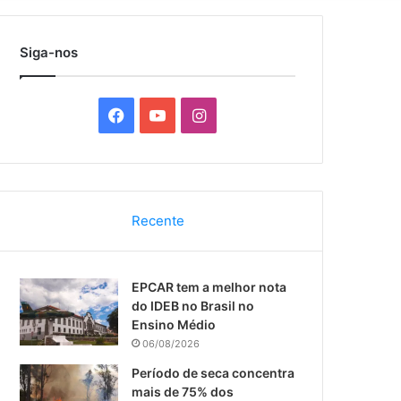
por
Siga-nos
F
Y
I
a
o
n
c
u
s
Recente
e
T
t
b
u
a
EPCAR tem a melhor nota
o
b
g
do IDEB no Brasil no
Ensino Médio
o
e
r
06/08/2026
k
a
Período de seca concentra
mais de 75% dos