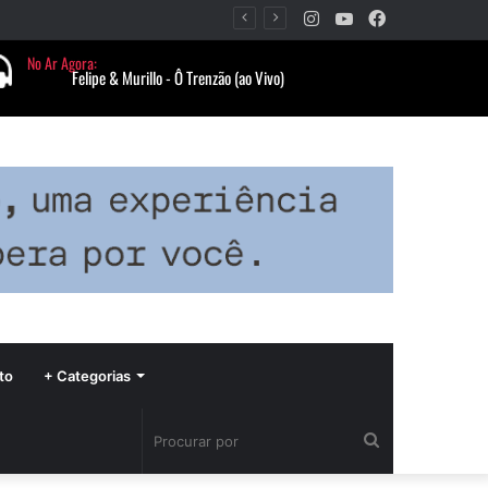
Instagram
YouTube
Facebook
Período de seca concentra mais de 75% dos incêndios às margens da BR-040 e reforça alerta para prevenção
to
+ Categorias
Procurar