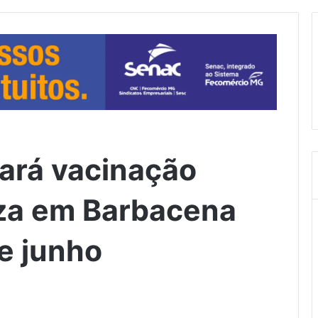
zará vacinação
nza em Barbacena
e junho