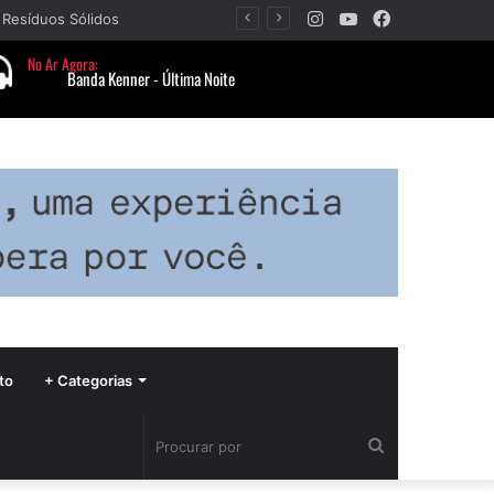
Instagram
YouTube
Facebook
Barbacena recebe fim de semana cultural com Encontro de Palhaços e comemoração de 25 anos do IVERT
to
+ Categorias
Procurar