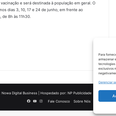
 vacinação e será destinada à população em geral. O
os dias 3, 10, 17 e 24 de junho, em frente ao
, de 8h às 11h30.
Para fornec
armazenar e
tecnologias
exclusivos n
negativamen
Gerenciar s
:
Nowa Digital Business
| Hospedado por:
NP Publicidade
A
Facebook
YouTube
Instagram
Fale Conosco
Sobre Nós
Equipe
Polí