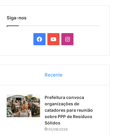
por
Siga-nos
F
Y
I
a
o
n
c
u
s
Recente
e
T
t
b
u
a
Prefeitura convoca
o
b
g
organizações de
catadores para reunião
o
e
r
sobre PPP de Resíduos
Sólidos
k
a
05/08/2026