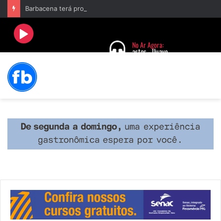
Barbacena terá programação com II Festival Gastronômico e a 4ª Semana da Música nas comemorações dos 235 anos da cidade