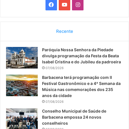
F
Y
I
a
o
n
c
u
s
Recente
e
T
t
Paróquia Nossa Senhora da Piedade
b
u
a
divulga programação da Festa da Beata
o
b
g
Isabel Cristina e do Jubileu da padroeira
07/08/2026
o
e
r
Barbacena terá programação com II
Festival Gastronômico e a 4ª Semana da
k
a
Música nas comemorações dos 235
anos da cidade
m
07/08/2026
Conselho Municipal de Saúde de
Barbacena empossa 24 novos
conselheiros