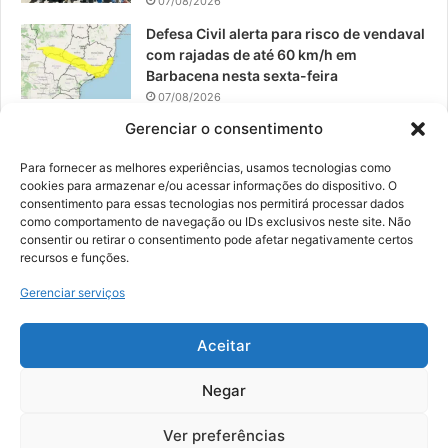
07/08/2026
Defesa Civil alerta para risco de vendaval
com rajadas de até 60 km/h em
Barbacena nesta sexta-feira
07/08/2026
Gerenciar o consentimento
EPCAR tem a melhor nota do IDEB no
Brasil no Ensino Médio
Para fornecer as melhores experiências, usamos tecnologias como
06/08/2026
cookies para armazenar e/ou acessar informações do dispositivo. O
consentimento para essas tecnologias nos permitirá processar dados
como comportamento de navegação ou IDs exclusivos neste site. Não
consentir ou retirar o consentimento pode afetar negativamente certos
recursos e funções.
© 2026, Todos os direitos reservados | Desenvolvido por:
Nowa
Gerenciar serviços
Digital Business
| Hospedado por:
NP Publicidade
Aceitar
Fale Conosco
Sobre Nós
Equipe
Política de Segurança e Privacidade
Política de Cookies (BR)
Negar
Ver preferências
Facebook
YouTube
Instagram