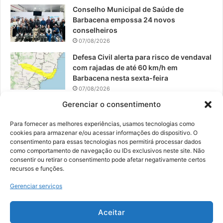
Conselho Municipal de Saúde de
Barbacena empossa 24 novos
conselheiros
07/08/2026
Defesa Civil alerta para risco de vendaval
com rajadas de até 60 km/h em
Barbacena nesta sexta-feira
07/08/2026
Gerenciar o consentimento
EPCAR tem a melhor nota do IDEB no
Brasil no Ensino Médio
Para fornecer as melhores experiências, usamos tecnologias como
06/08/2026
cookies para armazenar e/ou acessar informações do dispositivo. O
consentimento para essas tecnologias nos permitirá processar dados
como comportamento de navegação ou IDs exclusivos neste site. Não
consentir ou retirar o consentimento pode afetar negativamente certos
recursos e funções.
© 2026, Todos os direitos reservados | Desenvolvido por:
Nowa
Gerenciar serviços
Digital Business
| Hospedado por:
NP Publicidade
Aceitar
Fale Conosco
Sobre Nós
Equipe