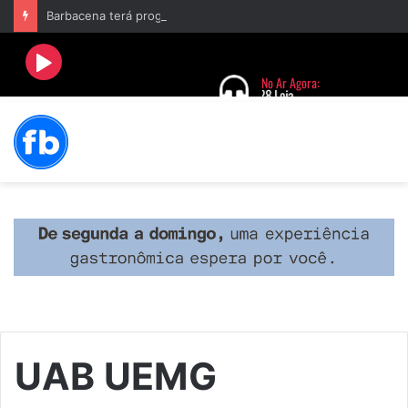
Barbacena terá programação com II Festival Gastronômico e a 4ª Semana da Música nas comemorações dos 235 anos da cidade
UAB UEMG