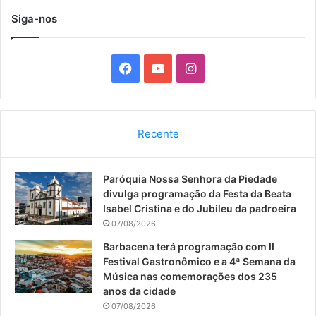
Siga-nos
F
Y
I
a
o
n
c
u
s
Recente
e
T
t
Paróquia Nossa Senhora da Piedade
b
u
a
divulga programação da Festa da Beata
o
b
g
Isabel Cristina e do Jubileu da padroeira
07/08/2026
o
e
r
Barbacena terá programação com II
Festival Gastronômico e a 4ª Semana da
k
a
Música nas comemorações dos 235
anos da cidade
m
07/08/2026