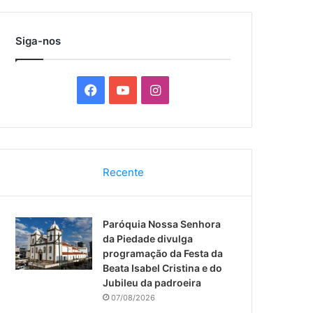
por
Siga-nos
F
Y
I
a
o
n
c
u
s
Recente
e
T
t
b
u
a
Paróquia Nossa Senhora
o
b
g
da Piedade divulga
programação da Festa da
o
e
r
Beata Isabel Cristina e do
Jubileu da padroeira
k
a
07/08/2026