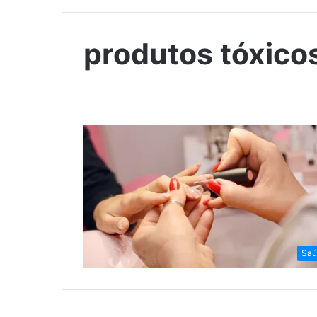
produtos tóxico
Saú