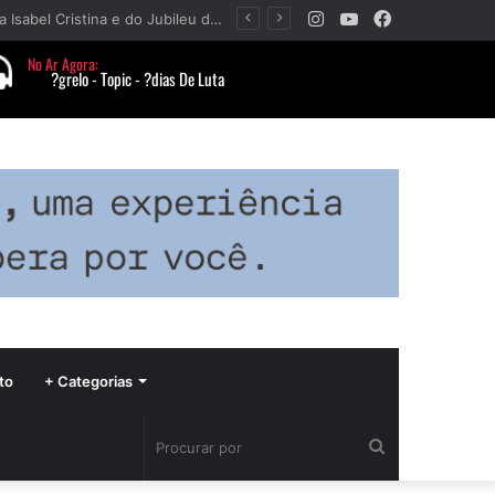
Instagram
YouTube
Facebook
Barbacena terá programação com II Festival Gastronômico e a 4ª Semana da Música nas comemorações dos 235 anos da cidade
to
+ Categorias
Procurar