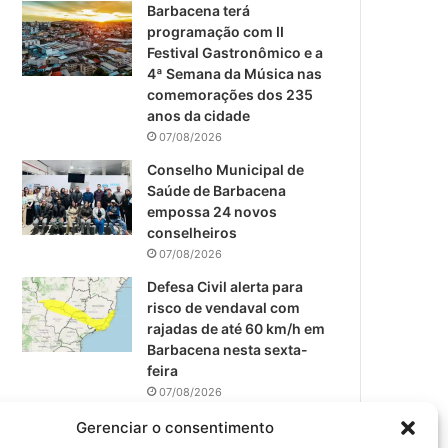
m
Barbacena terá
programação com II
Festival Gastronômico e a
4ª Semana da Música nas
comemorações dos 235
anos da cidade
07/08/2026
Conselho Municipal de
Saúde de Barbacena
empossa 24 novos
conselheiros
07/08/2026
Defesa Civil alerta para
risco de vendaval com
rajadas de até 60 km/h em
Barbacena nesta sexta-
feira
07/08/2026
EPCAR tem a melhor nota
Gerenciar o consentimento
do IDEB no Brasil no