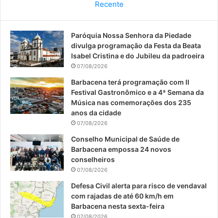
Recente
e
T
t
Paróquia Nossa Senhora da Piedade
b
u
a
divulga programação da Festa da Beata
o
b
g
Isabel Cristina e do Jubileu da padroeira
07/08/2026
o
e
r
Barbacena terá programação com II
Festival Gastronômico e a 4ª Semana da
k
a
Música nas comemorações dos 235
anos da cidade
m
07/08/2026
Conselho Municipal de Saúde de
Barbacena empossa 24 novos
conselheiros
07/08/2026
Defesa Civil alerta para risco de vendaval
com rajadas de até 60 km/h em
Barbacena nesta sexta-feira
07/08/2026