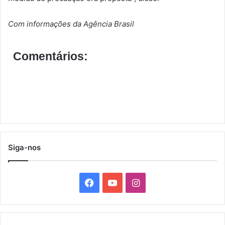
Com informações da Agência Brasil
Comentários:
Siga-nos
F
Y
I
a
o
n
c
u
s