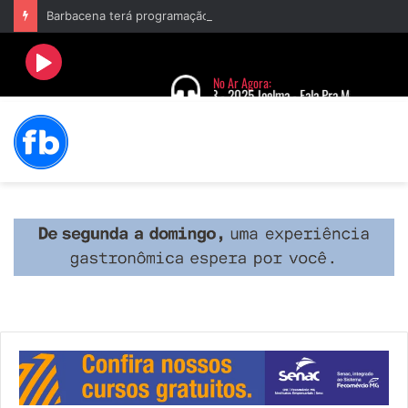
Barbacena terá programação com II Festival Gastronômico e a 4ª Semana da Música nas comemorações dos 235 anos da cidade