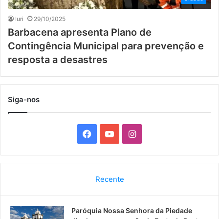
Iuri
29/10/2025
Barbacena apresenta Plano de
Contingência Municipal para prevenção e
resposta a desastres
Siga-nos
F
Y
I
a
o
n
c
u
s
Recente
e
T
t
Paróquia Nossa Senhora da Piedade
b
u
a