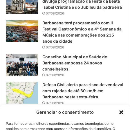
divulga programação da Festa da Beata
o
b
g
Isabel Cristina e do Jubileu da padroeira
07/08/2026
o
e
r
Barbacena terá programação com II
Festival Gastronômico e a 4ª Semana da
k
a
Música nas comemorações dos 235
anos da cidade
m
07/08/2026
Conselho Municipal de Saúde de
Barbacena empossa 24 novos
conselheiros
07/08/2026
Defesa Civil alerta para risco de vendaval
com rajadas de até 60 km/h em
Barbacena nesta sexta-feira
07/08/2026
Gerenciar o consentimento
EPCAR tem a melhor nota do IDEB no
Brasil no Ensino Médio
Para fornecer as melhores experiências, usamos tecnologias como
06/08/2026
cookies para armazenar e/ou acessar informações do dispositivo. O