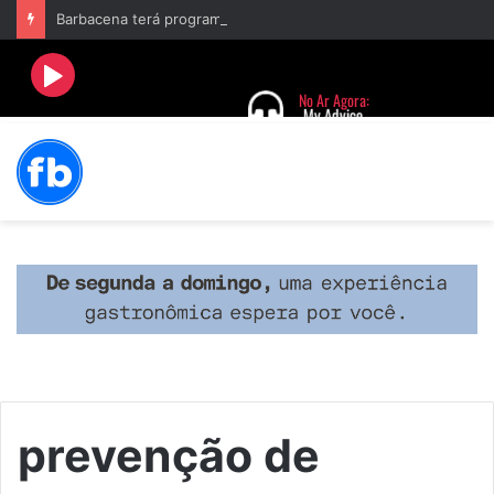
Barbacena terá programação com II Festival Gastronômico e a 4ª Semana da Música nas comemorações dos 235 anos da cidade
prevenção de