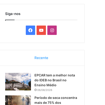
por
Siga-nos
F
Y
I
a
o
n
c
u
s
Recente
e
T
t
b
u
a
EPCAR tem a melhor nota
o
b
g
do IDEB no Brasil no
Ensino Médio
o
e
r
06/08/2026
k
a
Período de seca concentra
mais de 75% dos