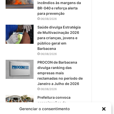
m
incêndios às margens da
BR-040 e reforça alerta
para prevenção
06/08/2026
Saúde divulga Estratégia
de Multivacinação 2026
para crianças, jovens e
público geral em
Barbacena
06/08/2026
PROCON de Barbacena
divulga ranking das
empresas mais
reclamadas no período de
Janeiro a Julho de 2026
06/08/2026
Prefeitura convoca
organizações de
catadores para reunião
Gerenciar o consentimento
sobre PPP de Resíduos