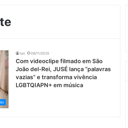
te
Iuri
06/11/2025
Com videoclipe filmado em São
João del-Rei, JUSÉ lança “palavras
vazias” e transforma vivência
LGBTQIAPN+ em música
ião