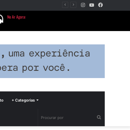
Instagram
YouTube
Facebook
Período de seca concentra mais de 75% dos incêndios às margens da BR-040 e reforça alerta para prevenção
to
+ Categorias
Procurar