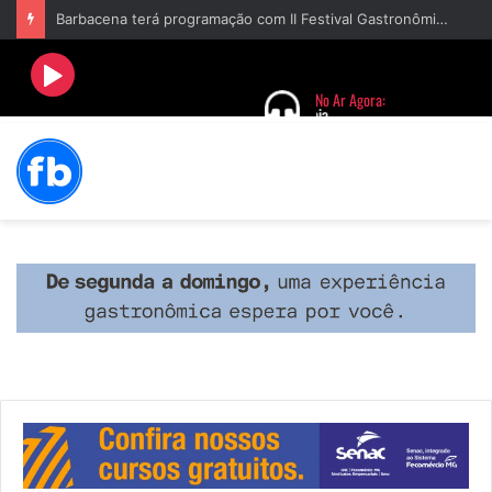
Barbacena terá programação com II Festival Gastronômico e a 4ª Semana da Música nas comemorações dos 235 anos da cidade