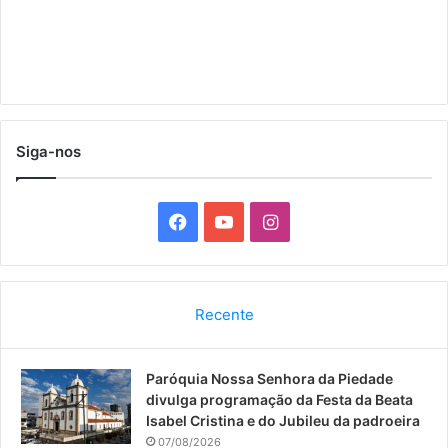
Siga-nos
F
Y
I
a
o
n
c
u
s
Recente
e
T
t
Paróquia Nossa Senhora da Piedade
b
u
a
divulga programação da Festa da Beata
o
b
g
Isabel Cristina e do Jubileu da padroeira
07/08/2026