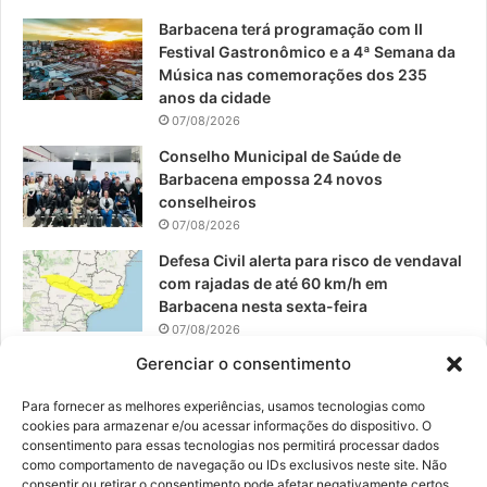
o
e
r
Barbacena terá programação com II
Festival Gastronômico e a 4ª Semana da
k
a
Música nas comemorações dos 235
anos da cidade
m
07/08/2026
Conselho Municipal de Saúde de
Barbacena empossa 24 novos
conselheiros
07/08/2026
Defesa Civil alerta para risco de vendaval
com rajadas de até 60 km/h em
Barbacena nesta sexta-feira
07/08/2026
Gerenciar o consentimento
EPCAR tem a melhor nota do IDEB no
Brasil no Ensino Médio
Para fornecer as melhores experiências, usamos tecnologias como
06/08/2026
cookies para armazenar e/ou acessar informações do dispositivo. O
consentimento para essas tecnologias nos permitirá processar dados
como comportamento de navegação ou IDs exclusivos neste site. Não
consentir ou retirar o consentimento pode afetar negativamente certos