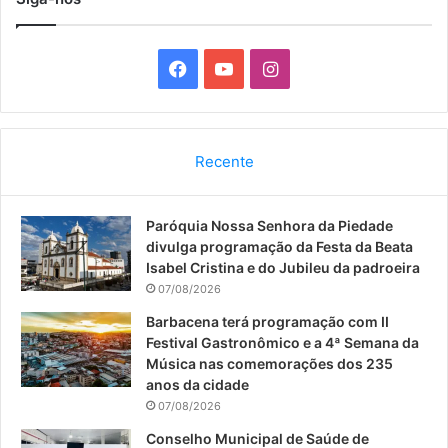
F
Y
I
a
o
n
c
u
s
Recente
e
T
t
Paróquia Nossa Senhora da Piedade
b
u
a
divulga programação da Festa da Beata
o
b
g
Isabel Cristina e do Jubileu da padroeira
07/08/2026
o
e
r
Barbacena terá programação com II
Festival Gastronômico e a 4ª Semana da
k
a
Música nas comemorações dos 235
anos da cidade
m
07/08/2026
Conselho Municipal de Saúde de