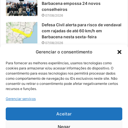
Barbacena empossa 24 novos
conselheiros
07/08/2026
Defesa Civil alerta para risco de vendaval
com rajadas de até 60 km/h em
Barbacena nesta sexta-feira
07/08/2026
Gerenciar o consentimento
EPCAR tem a melhor nota do IDEB no
Brasil no Ensino Médio
Para fornecer as melhores experiências, usamos tecnologias como
06/08/2026
cookies para armazenar e/ou acessar informações do dispositivo. O
consentimento para essas tecnologias nos permitirá processar dados
como comportamento de navegação ou IDs exclusivos neste site. Não
consentir ou retirar o consentimento pode afetar negativamente certos
recursos e funções.
© 2026, Todos os direitos reservados | Desenvolvido por:
Nowa
Gerenciar serviços
Digital Business
| Hospedado por:
NP Publicidade
Aceitar
Fale Conosco
Sobre Nós
Equipe
Política de Segurança e Privacidade
Política de Cookies (BR)
Negar