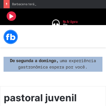
Barbacena terá programação com II Festival Gastronômico e a 4ª Semana da Música nas comemorações dos 235 anos da cidade
pastoral juvenil