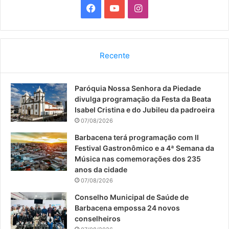
F
Y
I
a
o
n
c
u
s
Recente
e
T
t
Paróquia Nossa Senhora da Piedade
b
u
a
divulga programação da Festa da Beata
o
b
g
Isabel Cristina e do Jubileu da padroeira
07/08/2026
o
e
r
Barbacena terá programação com II
Festival Gastronômico e a 4ª Semana da
k
a
Música nas comemorações dos 235
anos da cidade
m
07/08/2026
Conselho Municipal de Saúde de
Barbacena empossa 24 novos
conselheiros