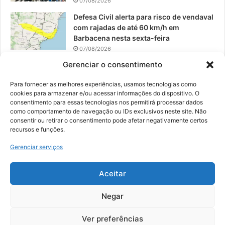
07/08/2026
Defesa Civil alerta para risco de vendaval
com rajadas de até 60 km/h em
Barbacena nesta sexta-feira
07/08/2026
Gerenciar o consentimento
EPCAR tem a melhor nota do IDEB no
Brasil no Ensino Médio
Para fornecer as melhores experiências, usamos tecnologias como
06/08/2026
cookies para armazenar e/ou acessar informações do dispositivo. O
consentimento para essas tecnologias nos permitirá processar dados
como comportamento de navegação ou IDs exclusivos neste site. Não
consentir ou retirar o consentimento pode afetar negativamente certos
recursos e funções.
© 2026, Todos os direitos reservados | Desenvolvido por:
Nowa
Gerenciar serviços
Digital Business
| Hospedado por:
NP Publicidade
Aceitar
Fale Conosco
Sobre Nós
Equipe
Política de Segurança e Privacidade
Política de Cookies (BR)
Negar
Ver preferências
Facebook
YouTube
Instagram