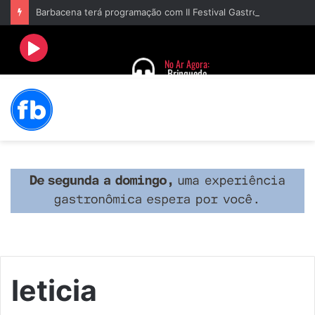
Barbacena terá programação com II Festival Gastronômico e a 4ª Semana da Música nas comemorações dos 235 anos da cidade
leticia