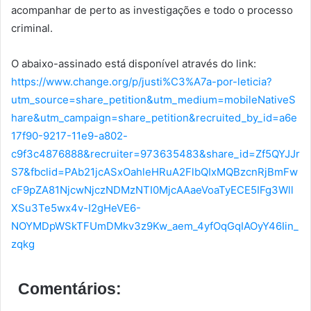
acompanhar de perto as investigações e todo o processo
criminal.
O abaixo-assinado está disponível através do link:
https://www.change.org/p/justi%C3%A7a-por-leticia?
utm_source=share_petition&utm_medium=mobileNativeS
hare&utm_campaign=share_petition&recruited_by_id=a6e
17f90-9217-11e9-a802-
c9f3c4876888&recruiter=973635483&share_id=Zf5QYJJr
S7&fbclid=PAb21jcASxOahleHRuA2FlbQIxMQBzcnRjBmFw
cF9pZA81NjcwNjczNDMzNTI0MjcAAaeVoaTyECE5IFg3Wll
XSu3Te5wx4v-I2gHeVE6-
NOYMDpWSkTFUmDMkv3z9Kw_aem_4yfOqGqIAOyY46Iin_
zqkg
Comentários: