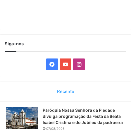
Siga-nos
F
Y
I
a
o
n
c
u
s
Recente
e
T
t
Paróquia Nossa Senhora da Piedade
b
u
a
divulga programação da Festa da Beata
o
b
g
Isabel Cristina e do Jubileu da padroeira
07/08/2026