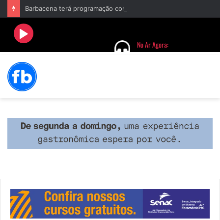
Barbacena terá programação com II Festival Gastronômico e a 4ª Semana da Música nas comemorações dos 235 anos da cidade