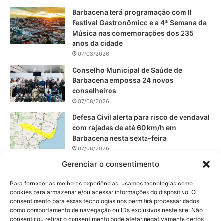
o
e
r
Barbacena terá programação com II
Festival Gastronômico e a 4ª Semana da
k
a
Música nas comemorações dos 235
anos da cidade
m
07/08/2026
Conselho Municipal de Saúde de
Barbacena empossa 24 novos
conselheiros
07/08/2026
Defesa Civil alerta para risco de vendaval
com rajadas de até 60 km/h em
Barbacena nesta sexta-feira
07/08/2026
Gerenciar o consentimento
EPCAR tem a melhor nota do IDEB no
Brasil no Ensino Médio
Para fornecer as melhores experiências, usamos tecnologias como
06/08/2026
cookies para armazenar e/ou acessar informações do dispositivo. O
consentimento para essas tecnologias nos permitirá processar dados
como comportamento de navegação ou IDs exclusivos neste site. Não
consentir ou retirar o consentimento pode afetar negativamente certos