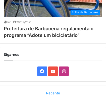
Folha de Barbacena
Iuri
29/09/2021
Prefeitura de Barbacena regulamenta o
programa “Adote um bicicletário”
Siga-nos
F
Y
I
a
o
n
c
u
s
Recente
e
T
t