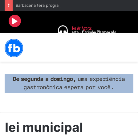
Barbacena terá programação com II Festival Gastronômico e a 4ª Semana da Música nas comemorações dos 235 anos da cidade
lei municipal