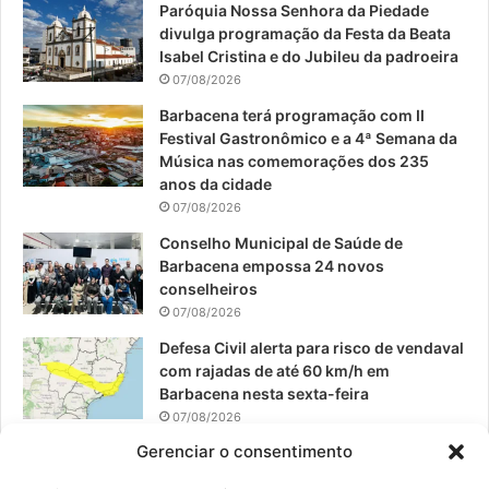
Paróquia Nossa Senhora da Piedade
b
u
a
divulga programação da Festa da Beata
o
b
g
Isabel Cristina e do Jubileu da padroeira
07/08/2026
o
e
r
Barbacena terá programação com II
Festival Gastronômico e a 4ª Semana da
k
a
Música nas comemorações dos 235
anos da cidade
m
07/08/2026
Conselho Municipal de Saúde de
Barbacena empossa 24 novos
conselheiros
07/08/2026
Defesa Civil alerta para risco de vendaval
com rajadas de até 60 km/h em
Barbacena nesta sexta-feira
07/08/2026
Gerenciar o consentimento
EPCAR tem a melhor nota do IDEB no
Brasil no Ensino Médio