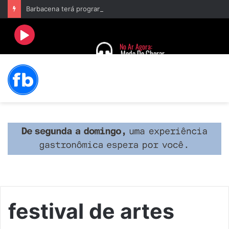
Barbacena terá programação com II Festival Gastronômico e a 4ª Semana da Música nas comemorações dos 235 anos da cidade
festival de artes