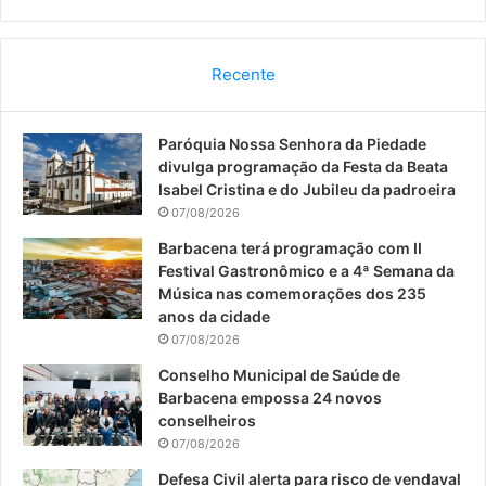
a
o
n
c
u
s
Recente
e
T
t
Paróquia Nossa Senhora da Piedade
b
u
a
divulga programação da Festa da Beata
o
b
g
Isabel Cristina e do Jubileu da padroeira
07/08/2026
o
e
r
Barbacena terá programação com II
Festival Gastronômico e a 4ª Semana da
k
a
Música nas comemorações dos 235
anos da cidade
m
07/08/2026
Conselho Municipal de Saúde de
Barbacena empossa 24 novos
conselheiros
07/08/2026
Defesa Civil alerta para risco de vendaval