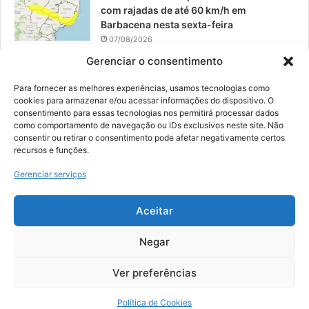
com rajadas de até 60 km/h em
Barbacena nesta sexta-feira
07/08/2026
Gerenciar o consentimento
EPCAR tem a melhor nota do IDEB no
Brasil no Ensino Médio
Para fornecer as melhores experiências, usamos tecnologias como
06/08/2026
cookies para armazenar e/ou acessar informações do dispositivo. O
consentimento para essas tecnologias nos permitirá processar dados
como comportamento de navegação ou IDs exclusivos neste site. Não
consentir ou retirar o consentimento pode afetar negativamente certos
recursos e funções.
© 2026, Todos os direitos reservados | Desenvolvido por:
Nowa
Gerenciar serviços
Digital Business
| Hospedado por:
NP Publicidade
Aceitar
Fale Conosco
Sobre Nós
Equipe
Política de Segurança e Privacidade
Política de Cookies (BR)
Negar
Ver preferências
Facebook
YouTube
Instagram
Política de Cookies