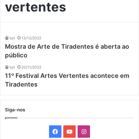
vertentes
Iuri
13/12/2022
Mostra de Arte de Tiradentes é aberta ao
público
Iuri
20/11/2022
11º Festival Artes Vertentes acontece em
Tiradentes
Siga-nos
F
Y
I