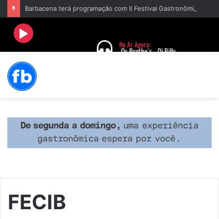
Barbacena terá programação com II Festival Gastronômico e a 4ª Semana da Música nas comemorações dos 235 anos da cidade
FECIB