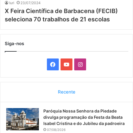
Iuri
23/07/2024
X Feira Científica de Barbacena (FECIB)
seleciona 70 trabalhos de 21 escolas
Siga-nos
F
Y
I
a
o
n
c
u
s
Recente
e
T
t
Paróquia Nossa Senhora da Piedade
b
u
a
divulga programação da Festa da Beata
o
b
g
Isabel Cristina e do Jubileu da padroeira
07/08/2026