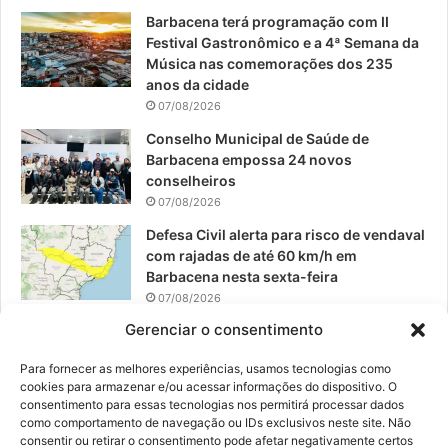
o
e
r
Barbacena terá programação com II
Festival Gastronômico e a 4ª Semana da
k
a
Música nas comemorações dos 235
anos da cidade
m
07/08/2026
Conselho Municipal de Saúde de
Barbacena empossa 24 novos
conselheiros
07/08/2026
Defesa Civil alerta para risco de vendaval
com rajadas de até 60 km/h em
Barbacena nesta sexta-feira
07/08/2026
Gerenciar o consentimento
EPCAR tem a melhor nota do IDEB no
Brasil no Ensino Médio
Para fornecer as melhores experiências, usamos tecnologias como
06/08/2026
cookies para armazenar e/ou acessar informações do dispositivo. O
consentimento para essas tecnologias nos permitirá processar dados
como comportamento de navegação ou IDs exclusivos neste site. Não
consentir ou retirar o consentimento pode afetar negativamente certos