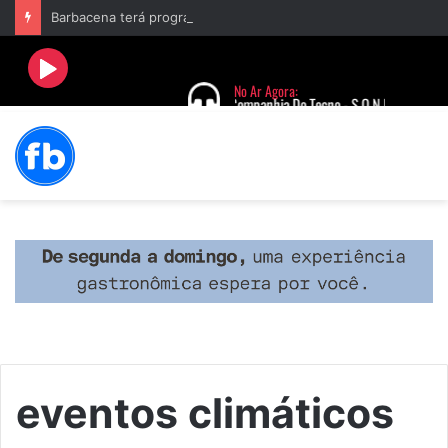
Barbacena terá programação com II Festival Gastronômico e a 4ª Semana da Música nas comemorações dos 235 anos da cidade
eventos climáticos