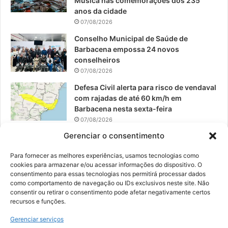
Música nas comemorações dos 235
anos da cidade
m
07/08/2026
Conselho Municipal de Saúde de
Barbacena empossa 24 novos
conselheiros
07/08/2026
Defesa Civil alerta para risco de vendaval
com rajadas de até 60 km/h em
Barbacena nesta sexta-feira
07/08/2026
Gerenciar o consentimento
EPCAR tem a melhor nota do IDEB no
Brasil no Ensino Médio
Para fornecer as melhores experiências, usamos tecnologias como
06/08/2026
cookies para armazenar e/ou acessar informações do dispositivo. O
consentimento para essas tecnologias nos permitirá processar dados
como comportamento de navegação ou IDs exclusivos neste site. Não
consentir ou retirar o consentimento pode afetar negativamente certos
recursos e funções.
© 2026, Todos os direitos reservados | Desenvolvido por:
Nowa
Gerenciar serviços