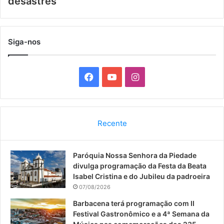
desastres
Siga-nos
F
Y
I
a
o
n
c
u
s
Recente
e
T
t
Paróquia Nossa Senhora da Piedade
b
u
a
divulga programação da Festa da Beata
o
b
g
Isabel Cristina e do Jubileu da padroeira
07/08/2026
o
e
r
Barbacena terá programação com II
Festival Gastronômico e a 4ª Semana da
k
a