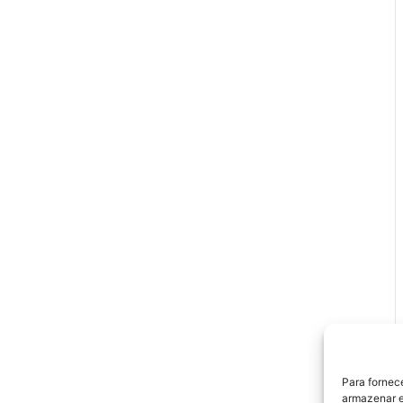
Para fornec
armazenar e