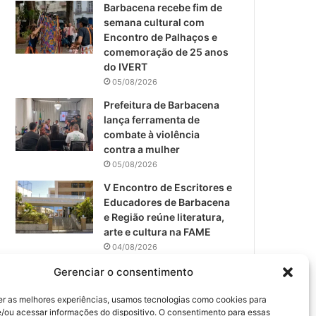
m
Barbacena recebe fim de
semana cultural com
Encontro de Palhaços e
comemoração de 25 anos
do IVERT
05/08/2026
Prefeitura de Barbacena
lança ferramenta de
combate à violência
contra a mulher
05/08/2026
V Encontro de Escritores e
Educadores de Barbacena
e Região reúne literatura,
arte e cultura na FAME
04/08/2026
Teatro da Pedra apresenta
Gerenciar o consentimento
novo espetáculo em São
João del-Rei
er as melhores experiências, usamos tecnologias como cookies para
/ou acessar informações do dispositivo. O consentimento para essas
04/08/2026