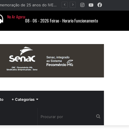
Instagram
YouTube
Facebook
Barbacena recebe fim de semana cultural com Encontro de Palhaços e comemoração de 25 anos do IVERT
to
+ Categorias
Procurar