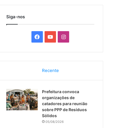
por
Siga-nos
F
Y
I
a
o
n
c
u
s
Recente
e
T
t
b
u
a
Prefeitura convoca
o
b
g
organizações de
catadores para reunião
o
e
r
sobre PPP de Resíduos
Sólidos
k
a
05/08/2026