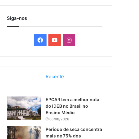
por
Siga-nos
F
Y
I
a
o
n
c
u
s
Recente
e
T
t
b
u
a
EPCAR tem a melhor nota
o
b
g
do IDEB no Brasil no
Ensino Médio
o
e
r
06/08/2026
k
a
Período de seca concentra
mais de 75% dos