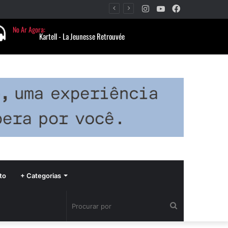
Instagram
YouTube
Facebook
Período de seca concentra mais de 75% dos incêndios às margens da BR-040 e reforça alerta para prevenção
to
+ Categorias
Procurar