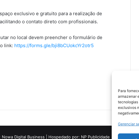
paço exclusivo e gratuito para a realização de
acilitando o contato direto com profissionais.
utar no local devem preencher o formulário de
o link:
https://forms.gle/bji8bCUokcYr2otr5
Para fornec
armazenar e
tecnologias
exclusivos n
negativamen
Gerenciar s
:
Nowa Digital Business
| Hospedado por:
NP Publicidade