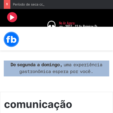
Período de seca concentra mais de 75% dos incêndios às margens da BR-040 e reforça alerta para prevenção
comunicação