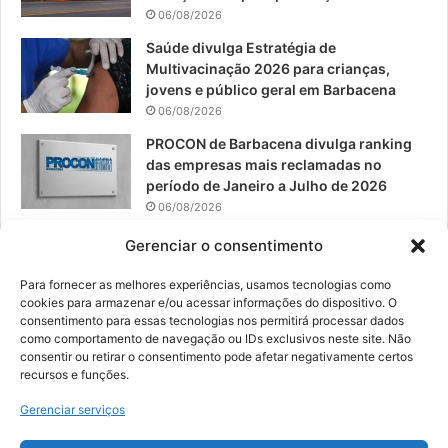
06/08/2026
m
Saúde divulga Estratégia de
Multivacinação 2026 para crianças,
jovens e público geral em Barbacena
06/08/2026
PROCON de Barbacena divulga ranking
das empresas mais reclamadas no
período de Janeiro a Julho de 2026
06/08/2026
Prefeitura convoca organizações de
Gerenciar o consentimento
catadores para reunião sobre PPP de
Resíduos Sólidos
Para fornecer as melhores experiências, usamos tecnologias como
cookies para armazenar e/ou acessar informações do dispositivo. O
05/08/2026
consentimento para essas tecnologias nos permitirá processar dados
como comportamento de navegação ou IDs exclusivos neste site. Não
consentir ou retirar o consentimento pode afetar negativamente certos
recursos e funções.
© 2026, Todos os direitos reservados | Desenvolvido por:
Nowa
Gerenciar serviços
Digital Business
| Hospedado por:
NP Publicidade