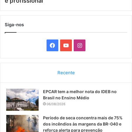
e profissional
Siga-nos
F
Y
I
a
o
n
c
u
s
Recente
e
T
t
EPCAR tem a melhor nota do IDEB no
b
u
a
Brasil no Ensino Médio
o
b
g
06/08/2026
o
e
r
Período de seca concentra mais de 75%
dos incêndios às margens da BR-040 e
k
a
reforça alerta para prevenção