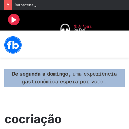
Barbacena terá programação com II Festival Gastronômico e a 4ª Semana da Música nas comemorações dos 235 anos da cidade
cocriação