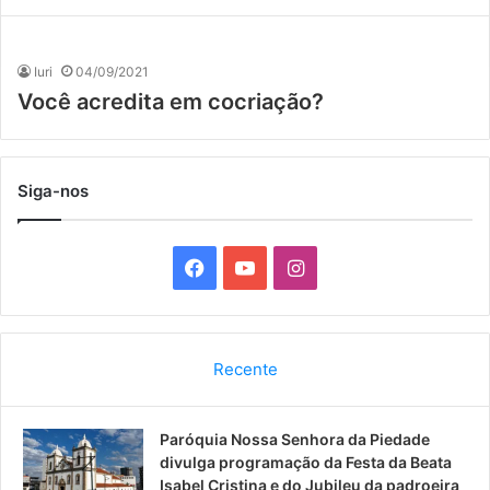
Iuri
04/09/2021
Você acredita em cocriação?
Siga-nos
F
Y
I
a
o
n
c
u
s
Recente
e
T
t
Paróquia Nossa Senhora da Piedade
b
u
a
divulga programação da Festa da Beata
o
b
g
Isabel Cristina e do Jubileu da padroeira