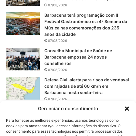
07/08/2026
o
e
r
Barbacena terá programação com II
Festival Gastronômico e a 4ª Semana da
k
a
Música nas comemorações dos 235
anos da cidade
m
07/08/2026
Conselho Municipal de Saúde de
Barbacena empossa 24 novos
conselheiros
07/08/2026
Defesa Civil alerta para risco de vendaval
com rajadas de até 60 km/h em
Barbacena nesta sexta-feira
07/08/2026
Gerenciar o consentimento
EPCAR tem a melhor nota do IDEB no
Brasil no Ensino Médio
Para fornecer as melhores experiências, usamos tecnologias como
06/08/2026
cookies para armazenar e/ou acessar informações do dispositivo. O
consentimento para essas tecnologias nos permitirá processar dados