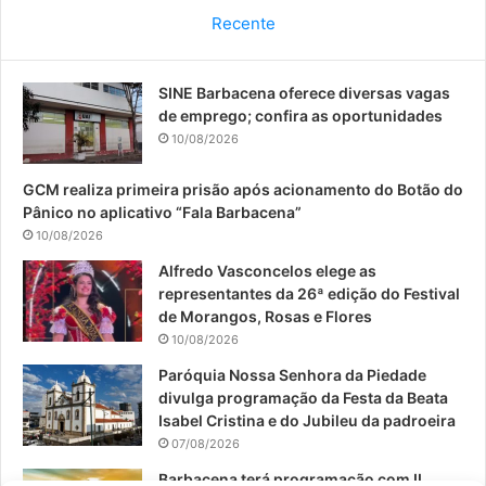
c
u
s
Recente
e
T
t
SINE Barbacena oferece diversas vagas
b
u
a
de emprego; confira as oportunidades
o
b
g
10/08/2026
o
e
r
GCM realiza primeira prisão após acionamento do Botão do
Pânico no aplicativo “Fala Barbacena”
k
a
10/08/2026
m
Alfredo Vasconcelos elege as
representantes da 26ª edição do Festival
de Morangos, Rosas e Flores
10/08/2026
Paróquia Nossa Senhora da Piedade
divulga programação da Festa da Beata
Isabel Cristina e do Jubileu da padroeira
07/08/2026
Barbacena terá programação com II