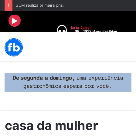
GCM realiza primeira prisão após acionamento do Botão do Pânico no aplicativo “Fala Barbacena”
casa da mulher