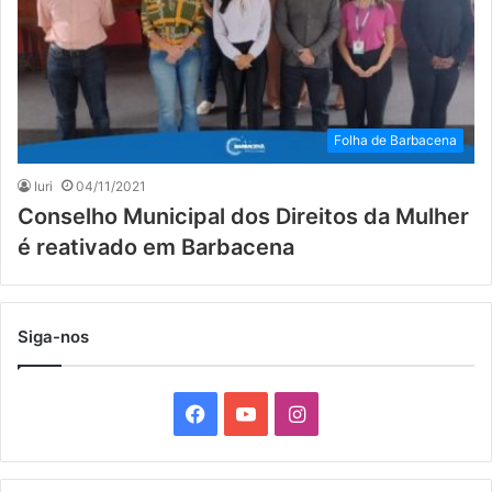
Folha de Barbacena
Iuri
04/11/2021
Conselho Municipal dos Direitos da Mulher
é reativado em Barbacena
Siga-nos
F
Y
I
a
o
n