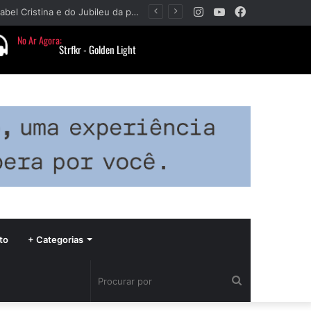
Instagram
YouTube
Facebook
Paróquia Nossa Senhora da Piedade divulga programação da Festa da Beata Isabel Cristina e do Jubileu da padroeira
to
+ Categorias
Procurar