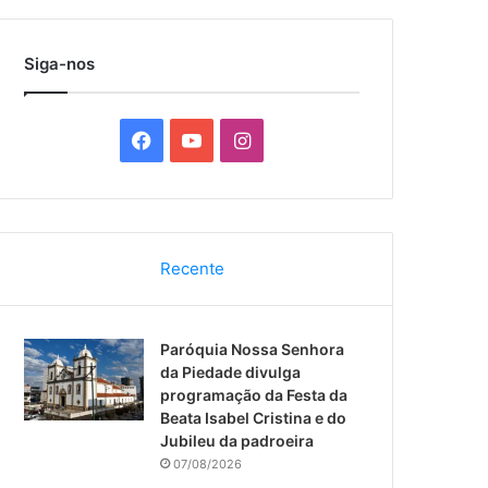
por
Siga-nos
F
Y
I
a
o
n
c
u
s
Recente
e
T
t
b
u
a
Paróquia Nossa Senhora
o
b
g
da Piedade divulga
programação da Festa da
o
e
r
Beata Isabel Cristina e do
Jubileu da padroeira
k
a
07/08/2026