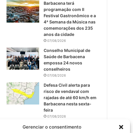
m
Barbacena terá
programação com II
Festival Gastronômico e a
4ª Semana da Música nas
comemorações dos 235
anos da cidade
07/08/2026
Conselho Municipal de
Saúde de Barbacena
empossa 24 novos
conselheiros
07/08/2026
Defesa Civil alerta para
risco de vendaval com
rajadas de até 60 km/h em
Barbacena nesta sexta-
feira
07/08/2026
EPCAR tem a melhor nota
Gerenciar o consentimento
do IDEB no Brasil no