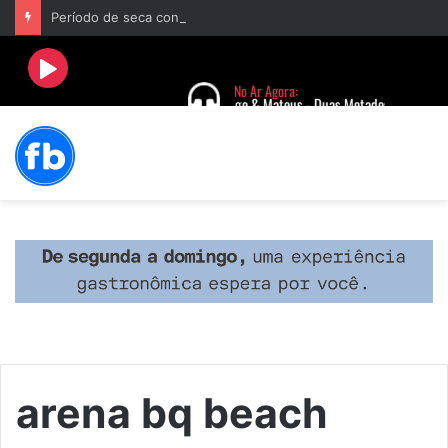
Período de seca concentra mais de 75% dos incêndios às margens da BR-040 e reforça alerta para prevenção
arena bq beach