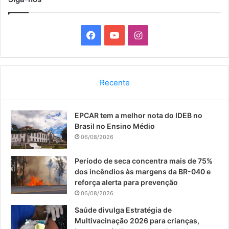
F
Y
I
a
o
n
c
u
s
Recente
e
T
t
EPCAR tem a melhor nota do IDEB no
b
u
a
Brasil no Ensino Médio
o
b
g
06/08/2026
o
e
r
Período de seca concentra mais de 75%
dos incêndios às margens da BR-040 e
k
a
reforça alerta para prevenção
06/08/2026
m
Saúde divulga Estratégia de
Multivacinação 2026 para crianças,