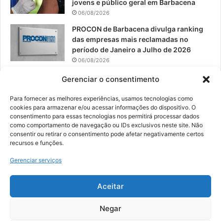
jovens e público geral em Barbacena
06/08/2026
PROCON de Barbacena divulga ranking
das empresas mais reclamadas no
período de Janeiro a Julho de 2026
06/08/2026
Prefeitura convoca organizações de
Gerenciar o consentimento
catadores para reunião sobre PPP de
Resíduos Sólidos
Para fornecer as melhores experiências, usamos tecnologias como
cookies para armazenar e/ou acessar informações do dispositivo. O
05/08/2026
consentimento para essas tecnologias nos permitirá processar dados
como comportamento de navegação ou IDs exclusivos neste site. Não
consentir ou retirar o consentimento pode afetar negativamente certos
recursos e funções.
© 2026, Todos os direitos reservados | Desenvolvido por:
Nowa
Gerenciar serviços
Digital Business
| Hospedado por:
NP Publicidade
Aceitar
Fale Conosco
Sobre Nós
Equipe
Política de Segurança e Privacidade
Política de Cookies (BR)
Negar