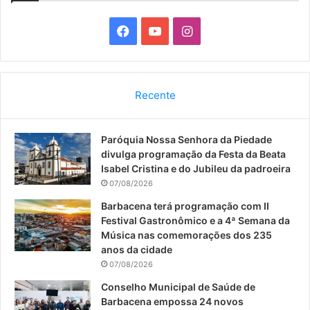
F
Y
I
a
o
n
c
u
s
Recente
e
T
t
Paróquia Nossa Senhora da Piedade
b
u
a
divulga programação da Festa da Beata
o
b
g
Isabel Cristina e do Jubileu da padroeira
07/08/2026
o
e
r
Barbacena terá programação com II
Festival Gastronômico e a 4ª Semana da
k
a
Música nas comemorações dos 235
anos da cidade
m
07/08/2026
Conselho Municipal de Saúde de
Barbacena empossa 24 novos