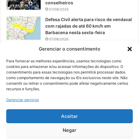
conselheiros
07/08/2026
Defesa Civil alerta para risco de vendaval
com rajadas de até 60 km/h em
Barbacena nesta sexta-feira
07/08/2026
Gerenciar o consentimento
EPCAR tem a melhor nota do IDEB no
Brasil no Ensino Médio
Para fornecer as melhores experiências, usamos tecnologias como
06/08/2026
cookies para armazenar e/ou acessar informações do dispositivo. O
consentimento para essas tecnologias nos permitirá processar dados
como comportamento de navegação ou IDs exclusivos neste site. Não
consentir ou retirar o consentimento pode afetar negativamente certos
recursos e funções.
© 2026, Todos os direitos reservados | Desenvolvido por:
Nowa
Gerenciar serviços
Digital Business
| Hospedado por:
NP Publicidade
Aceitar
Fale Conosco
Sobre Nós
Equipe
Política de Segurança e Privacidade
Política de Cookies (BR)
Negar