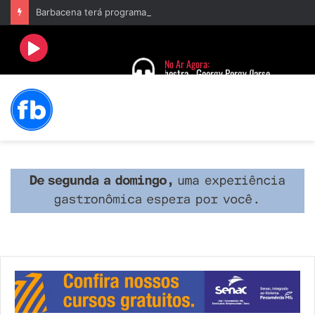
Barbacena terá programação com II Festival Gastronômico e a 4ª Semana da Música nas comemorações dos 235 anos da cidade