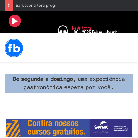
Barbacena terá programação com II Festival Gastronômico e a 4ª Semana da Música nas comemorações dos 235 anos da cidade