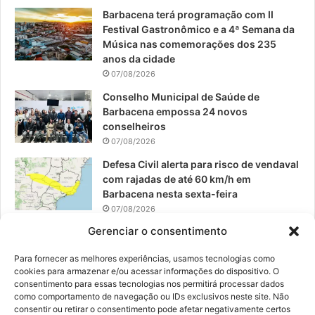
o
e
r
Barbacena terá programação com II
Festival Gastronômico e a 4ª Semana da
k
a
Música nas comemorações dos 235
anos da cidade
m
07/08/2026
Conselho Municipal de Saúde de
Barbacena empossa 24 novos
conselheiros
07/08/2026
Defesa Civil alerta para risco de vendaval
com rajadas de até 60 km/h em
Barbacena nesta sexta-feira
07/08/2026
Gerenciar o consentimento
EPCAR tem a melhor nota do IDEB no
Brasil no Ensino Médio
Para fornecer as melhores experiências, usamos tecnologias como
06/08/2026
cookies para armazenar e/ou acessar informações do dispositivo. O
consentimento para essas tecnologias nos permitirá processar dados
como comportamento de navegação ou IDs exclusivos neste site. Não
consentir ou retirar o consentimento pode afetar negativamente certos