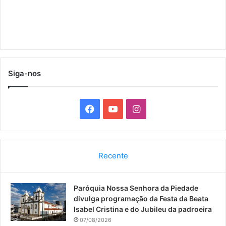
Siga-nos
F
Y
I
a
o
n
c
u
s
Recente
e
T
t
Paróquia Nossa Senhora da Piedade
b
u
a
divulga programação da Festa da Beata
o
b
g
Isabel Cristina e do Jubileu da padroeira
07/08/2026