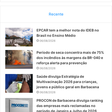
a
o
n
c
u
s
Recente
e
T
t
EPCAR tem a melhor nota do IDEB no
b
u
a
Brasil no Ensino Médio
o
b
g
06/08/2026
o
e
r
Período de seca concentra mais de 75%
dos incêndios às margens da BR-040 e
k
a
reforça alerta para prevenção
06/08/2026
m
Saúde divulga Estratégia de
Multivacinação 2026 para crianças,
jovens e público geral em Barbacena
06/08/2026
PROCON de Barbacena divulga ranking
das empresas mais reclamadas no
período de Janeiro a Julho de 2026