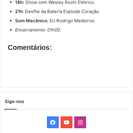
18h:
Show com Wesley Rochi Elétrico.
21h:
Desfile da Bateria Explode Coração.
Som Mecânico:
DJ Rodrigo Medeiros.
Encerramento: 01h00.
Comentários:
Siga-nos
F
Y
I