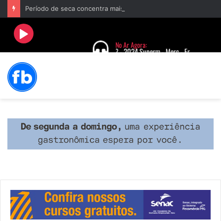
Período de seca concentra mais de 75% dos incêndios às margens da BR-040 e reforça alerta para prevenção