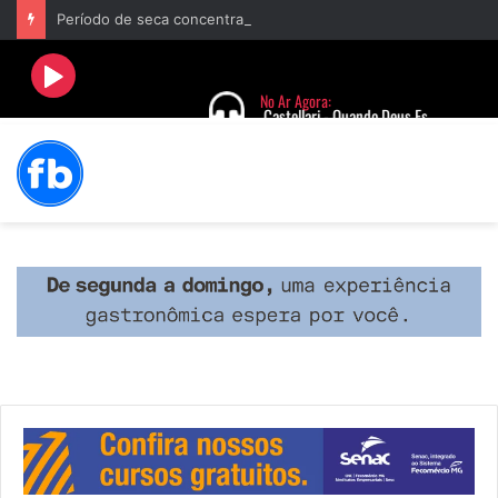
Período de seca concentra mais de 75% dos incêndios às margens da BR-040 e reforça alerta para prevenção