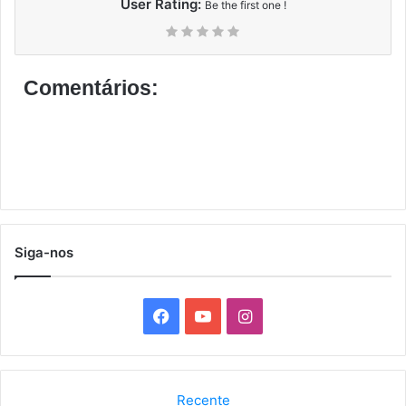
User Rating:
Be the first one !
Comentários:
Siga-nos
F
Y
I
a
o
n
c
u
s
Recente