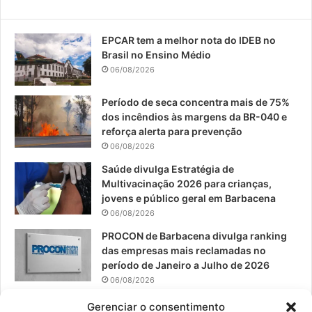
e
T
t
EPCAR tem a melhor nota do IDEB no
b
u
a
Brasil no Ensino Médio
o
b
g
06/08/2026
o
e
r
Período de seca concentra mais de 75%
dos incêndios às margens da BR-040 e
k
a
reforça alerta para prevenção
06/08/2026
m
Saúde divulga Estratégia de
Multivacinação 2026 para crianças,
jovens e público geral em Barbacena
06/08/2026
PROCON de Barbacena divulga ranking
das empresas mais reclamadas no
período de Janeiro a Julho de 2026
06/08/2026
Prefeitura convoca organizações de
Gerenciar o consentimento