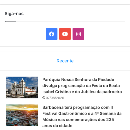
Siga-nos
F
Y
I
a
o
n
c
u
s
Recente
e
T
t
Paróquia Nossa Senhora da Piedade
b
u
a
divulga programação da Festa da Beata
o
b
g
Isabel Cristina e do Jubileu da padroeira
07/08/2026
o
e
r
Barbacena terá programação com II
Festival Gastronômico e a 4ª Semana da
k
a
Música nas comemorações dos 235
anos da cidade
m