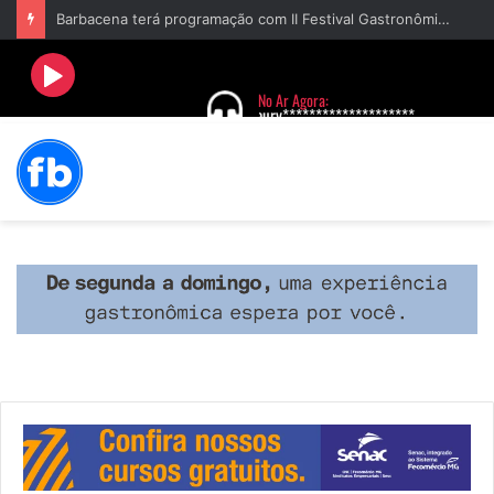
Barbacena terá programação com II Festival Gastronômico e a 4ª Semana da Música nas comemorações dos 235 anos da cidade