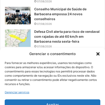
07/08/2026
Conselho Municipal de Saúde de
Barbacena empossa 24 novos
conselheiros
07/08/2026
Defesa Civil alerta para risco de vendaval
com rajadas de até 60 km/h em
Barbacena nesta sexta-feira
07/08/2026
Gerenciar o consentimento
EPCAR tem a melhor nota do IDEB no
Brasil no Ensino Médio
Para fornecer as melhores experiências, usamos tecnologias como
06/08/2026
cookies para armazenar e/ou acessar informações do dispositivo. O
consentimento para essas tecnologias nos permitirá processar dados
como comportamento de navegação ou IDs exclusivos neste site. Não
consentir ou retirar o consentimento pode afetar negativamente certos
recursos e funções.
© 2026, Todos os direitos reservados | Desenvolvido por:
Nowa
Gerenciar serviços
Digital Business
| Hospedado por:
NP Publicidade
Aceitar