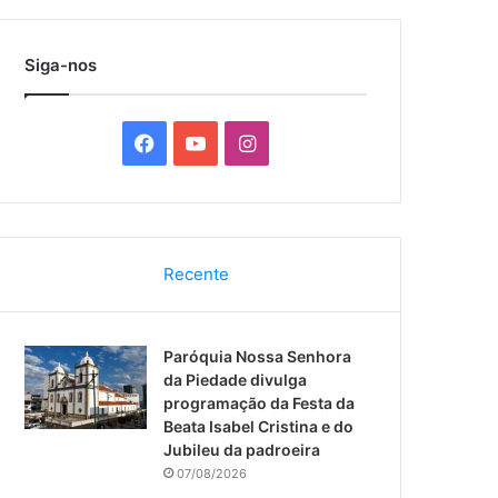
por
Siga-nos
F
Y
I
a
o
n
c
u
s
Recente
e
T
t
b
u
a
Paróquia Nossa Senhora
o
b
g
da Piedade divulga
programação da Festa da
o
e
r
Beata Isabel Cristina e do
Jubileu da padroeira
k
a
07/08/2026