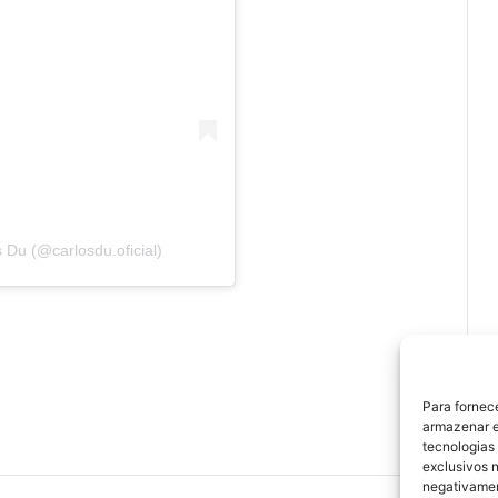
 Du (@carlosdu.oficial)
Para fornec
armazenar e
tecnologias
exclusivos n
negativamen