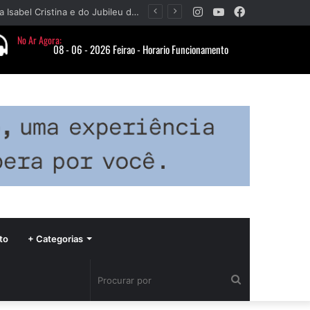
Instagram
YouTube
Facebook
Paróquia Nossa Senhora da Piedade divulga programação da Festa da Beata Isabel Cristina e do Jubileu da padroeira
to
+ Categorias
Procurar