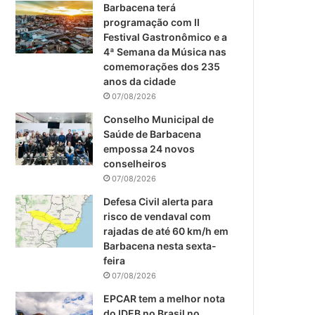
m
Barbacena terá
programação com II
Festival Gastronômico e a
4ª Semana da Música nas
comemorações dos 235
anos da cidade
07/08/2026
Conselho Municipal de
Saúde de Barbacena
empossa 24 novos
conselheiros
07/08/2026
Defesa Civil alerta para
risco de vendaval com
rajadas de até 60 km/h em
Barbacena nesta sexta-
feira
07/08/2026
EPCAR tem a melhor nota
do IDEB no Brasil no