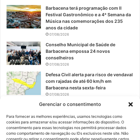
o
e
r
Barbacena terá programação com II
Festival Gastronômico e a 4ª Semana da
k
a
Música nas comemorações dos 235
anos da cidade
m
07/08/2026
Conselho Municipal de Saúde de
Barbacena empossa 24 novos
conselheiros
07/08/2026
Defesa Civil alerta para risco de vendaval
com rajadas de até 60 km/h em
Barbacena nesta sexta-feira
07/08/2026
Gerenciar o consentimento
EPCAR tem a melhor nota do IDEB no
Brasil no Ensino Médio
Para fornecer as melhores experiências, usamos tecnologias como
06/08/2026
cookies para armazenar e/ou acessar informações do dispositivo. O
consentimento para essas tecnologias nos permitirá processar dados
como comportamento de navegação ou IDs exclusivos neste site. Não
consentir ou retirar o consentimento pode afetar negativamente certos