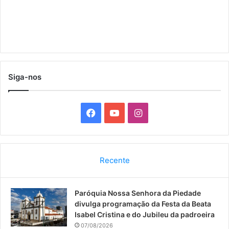
Siga-nos
F
Y
I
a
o
n
c
u
s
Recente
e
T
t
Paróquia Nossa Senhora da Piedade
b
u
a
divulga programação da Festa da Beata
o
b
g
Isabel Cristina e do Jubileu da padroeira
07/08/2026