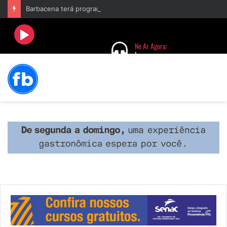
Barbacena terá programação com II Festival Gastronômico e a 4ª Semana da Música nas comemorações dos 235 anos da cidade