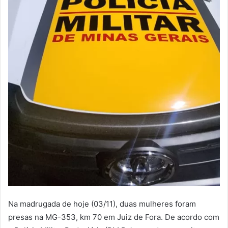
Na madrugada de hoje (03/11), duas mulheres foram
presas na MG-353, km 70 em Juiz de Fora. De acordo com