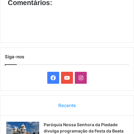
Comentários:
Siga-nos
F
Y
I
a
o
n
c
u
s
Recente
e
T
t
Paróquia Nossa Senhora da Piedade
b
u
a
divulga programação da Festa da Beata