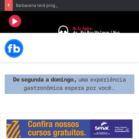
Barbacena terá programação com II Festival Gastronômico e a 4ª Semana da Música nas comemorações dos 235 anos da cidade