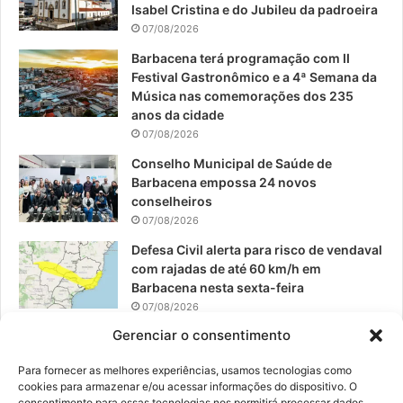
o
b
g
Isabel Cristina e do Jubileu da padroeira
07/08/2026
o
e
r
Barbacena terá programação com II
Festival Gastronômico e a 4ª Semana da
k
a
Música nas comemorações dos 235
anos da cidade
m
07/08/2026
Conselho Municipal de Saúde de
Barbacena empossa 24 novos
conselheiros
07/08/2026
Defesa Civil alerta para risco de vendaval
com rajadas de até 60 km/h em
Barbacena nesta sexta-feira
07/08/2026
Gerenciar o consentimento
EPCAR tem a melhor nota do IDEB no
Brasil no Ensino Médio
Para fornecer as melhores experiências, usamos tecnologias como
06/08/2026
cookies para armazenar e/ou acessar informações do dispositivo. O
consentimento para essas tecnologias nos permitirá processar dados