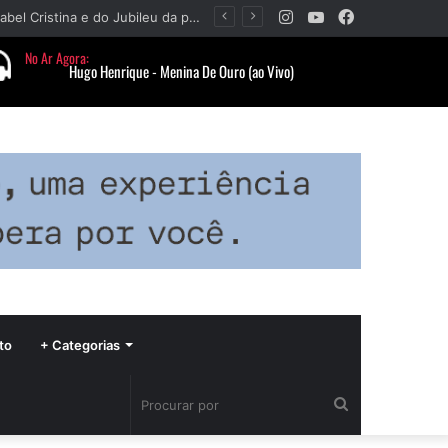
Instagram
YouTube
Facebook
Paróquia Nossa Senhora da Piedade divulga programação da Festa da Beata Isabel Cristina e do Jubileu da padroeira
to
+ Categorias
Procurar