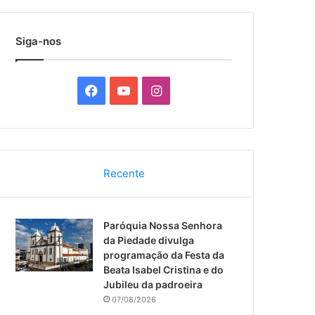
por
Siga-nos
F
Y
I
a
o
n
c
u
s
Recente
e
T
t
b
u
a
Paróquia Nossa Senhora
o
b
g
da Piedade divulga
programação da Festa da
o
e
r
Beata Isabel Cristina e do
Jubileu da padroeira
k
a
07/08/2026