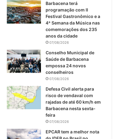
m
Barbacena terá
programação com II
Festival Gastronômico e a
4ª Semana da Música nas
comemorações dos 235
anos da cidade
07/08/2026
Conselho Municipal de
Saúde de Barbacena
empossa 24 novos
conselheiros
07/08/2026
Defesa Civil alerta para
risco de vendaval com
rajadas de até 60 km/h em
Barbacena nesta sexta-
feira
07/08/2026
EPCAR tem a melhor nota
do IDEB no Brasil no