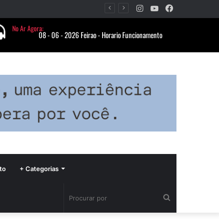
Instagram
YouTube
Facebook
Período de seca concentra mais de 75% dos incêndios às margens da BR-040 e reforça alerta para prevenção
to
+ Categorias
Procurar