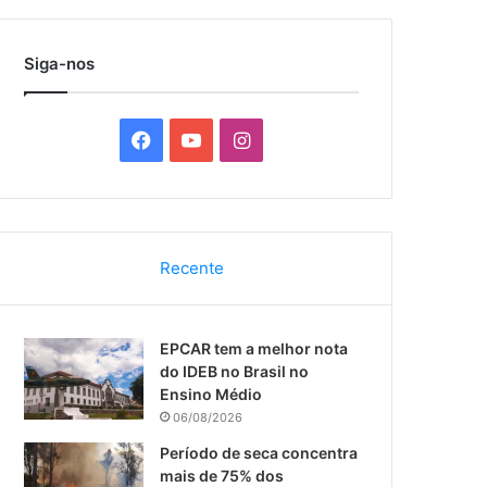
por
Siga-nos
F
Y
I
a
o
n
c
u
s
Recente
e
T
t
b
u
a
EPCAR tem a melhor nota
o
b
g
do IDEB no Brasil no
Ensino Médio
o
e
r
06/08/2026
k
a
Período de seca concentra
mais de 75% dos