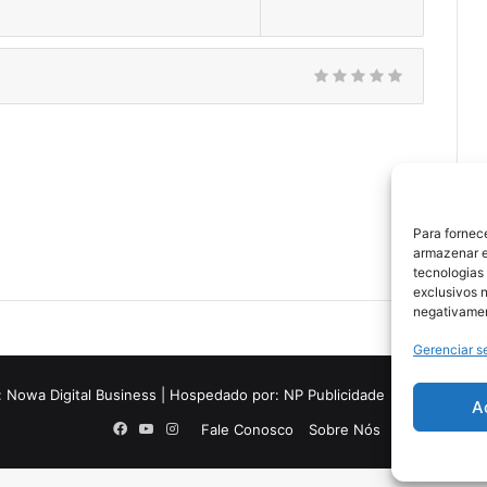
Para fornec
armazenar e
tecnologias
exclusivos n
negativamen
Gerenciar s
:
Nowa Digital Business
| Hospedado por:
NP Publicidade
A
Facebook
YouTube
Instagram
Fale Conosco
Sobre Nós
Equipe
Polí