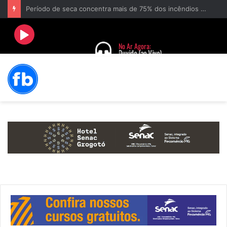
Período de seca concentra mais de 75% dos incêndios às margens da BR-040 e reforça alerta para prevenção