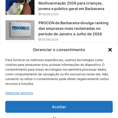
Multivacinação 2026 para crianças,
jovens e público geral em Barbacena
06/08/2026
PROCON de Barbacena divulga ranking
das empresas mais reclamadas no
período de Janeiro a Julho de 2026
06/08/2026
Prefeitura convoca organizações de
Gerenciar o consentimento
catadores para reunião sobre PPP de
Resíduos Sólidos
Para fornecer as melhores experiências, usamos tecnologias como
cookies para armazenar e/ou acessar informações do dispositivo. O
05/08/2026
consentimento para essas tecnologias nos permitirá processar dados
como comportamento de navegação ou IDs exclusivos neste site. Não
consentir ou retirar o consentimento pode afetar negativamente certos
recursos e funções.
© 2026, Todos os direitos reservados | Desenvolvido por:
Nowa
Gerenciar serviços
Digital Business
| Hospedado por:
NP Publicidade
Aceitar
Fale Conosco
Sobre Nós
Equipe
Política de Segurança e Privacidade
Política de Cookies (BR)