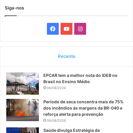
Siga-nos
F
Y
I
a
o
n
c
u
s
Recente
e
T
t
EPCAR tem a melhor nota do IDEB no
b
u
a
Brasil no Ensino Médio
o
b
g
06/08/2026
o
e
r
Período de seca concentra mais de 75%
dos incêndios às margens da BR-040 e
k
a
reforça alerta para prevenção
06/08/2026
m
Saúde divulga Estratégia de