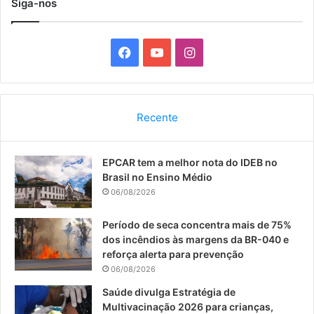
Siga-nos
F
Y
I
a
o
n
c
u
s
Recente
e
T
t
EPCAR tem a melhor nota do IDEB no
b
u
a
Brasil no Ensino Médio
o
b
g
06/08/2026
o
e
r
Período de seca concentra mais de 75%
dos incêndios às margens da BR-040 e
k
a
reforça alerta para prevenção
06/08/2026
m
Saúde divulga Estratégia de
Multivacinação 2026 para crianças,