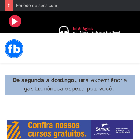
Período de seca concentra mais de 75% dos incêndios às margens da BR-040 e reforça alerta para prevenção