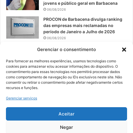
jovens e público geral em Barbacena
06/08/2026
PROCON de Barbacena divulga ranking
das empresas mais reclamadas no
período de Janeiro a Julho de 2026
06/08/2026
Prefeitura convoca organizações de
Gerenciar o consentimento
catadores para reunião sobre PPP de
Resíduos Sólidos
Para fornecer as melhores experiências, usamos tecnologias como
cookies para armazenar e/ou acessar informações do dispositivo. O
05/08/2026
consentimento para essas tecnologias nos permitirá processar dados
como comportamento de navegação ou IDs exclusivos neste site. Não
consentir ou retirar o consentimento pode afetar negativamente certos
recursos e funções.
© 2026, Todos os direitos reservados | Desenvolvido por:
Nowa
Gerenciar serviços
Digital Business
| Hospedado por:
NP Publicidade
Aceitar
Fale Conosco
Sobre Nós
Equipe
Política de Segurança e Privacidade
Política de Cookies (BR)
Negar