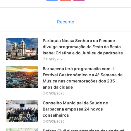
a
o
n
c
u
s
Recente
e
T
t
Paróquia Nossa Senhora da Piedade
b
u
a
divulga programação da Festa da Beata
o
b
g
Isabel Cristina e do Jubileu da padroeira
07/08/2026
o
e
r
Barbacena terá programação com II
Festival Gastronômico e a 4ª Semana da
k
a
Música nas comemorações dos 235
anos da cidade
m
07/08/2026
Conselho Municipal de Saúde de
Barbacena empossa 24 novos
conselheiros
07/08/2026
Defesa Civil alerta para risco de vendaval