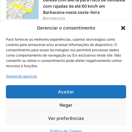
com rajadas de até 60 km/h em
Barbacena nesta sexta-feira
07/08/2026
Gerenciar o consentimento
EPCAR tem a melhor nota do IDEB no
Brasil no Ensino Médio
Para fornecer as melhores experiências, usamos tecnologias como
06/08/2026
cookies para armazenar e/ou acessar informações do dispositivo. O
consentimento para essas tecnologias nos permitirá processar dados
como comportamento de navegação ou IDs exclusivos neste site. Não
consentir ou retirar o consentimento pode afetar negativamente certos
recursos e funções.
© 2026, Todos os direitos reservados | Desenvolvido por:
Nowa
Gerenciar serviços
Digital Business
| Hospedado por:
NP Publicidade
Aceitar
Fale Conosco
Sobre Nós
Equipe
Política de Segurança e Privacidade
Política de Cookies (BR)
Negar
Ver preferências
Facebook
YouTube
Instagram
Política de Cookies