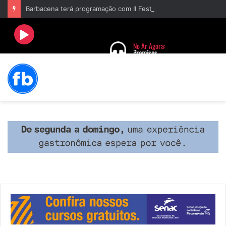
Barbacena terá programação com II Festival Gastronômico e a 4ª Semana da Música nas comemorações dos 235 anos da cidade