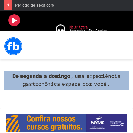
Período de seca concentra mais de 75% dos incêndios às margens da BR-040 e reforça alerta para prevenção