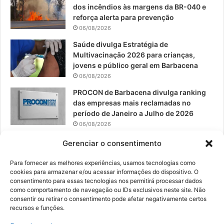
dos incêndios às margens da BR-040 e
k
a
reforça alerta para prevenção
06/08/2026
m
Saúde divulga Estratégia de
Multivacinação 2026 para crianças,
jovens e público geral em Barbacena
06/08/2026
PROCON de Barbacena divulga ranking
das empresas mais reclamadas no
período de Janeiro a Julho de 2026
06/08/2026
Prefeitura convoca organizações de
Gerenciar o consentimento
catadores para reunião sobre PPP de
Resíduos Sólidos
Para fornecer as melhores experiências, usamos tecnologias como
cookies para armazenar e/ou acessar informações do dispositivo. O
05/08/2026
consentimento para essas tecnologias nos permitirá processar dados
como comportamento de navegação ou IDs exclusivos neste site. Não
consentir ou retirar o consentimento pode afetar negativamente certos
recursos e funções.