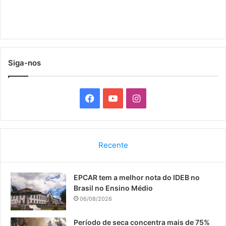
Siga-nos
F
Y
I
a
o
n
c
u
s
Recente
e
T
t
EPCAR tem a melhor nota do IDEB no
b
u
a
Brasil no Ensino Médio
o
b
g
06/08/2026
o
e
r
Período de seca concentra mais de 75%