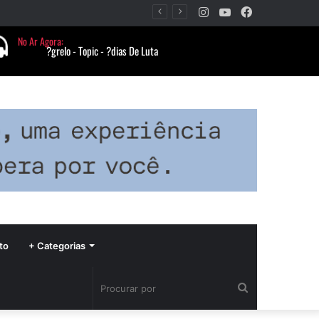
Instagram
YouTube
Facebook
Período de seca concentra mais de 75% dos incêndios às margens da BR-040 e reforça alerta para prevenção
to
+ Categorias
Procurar