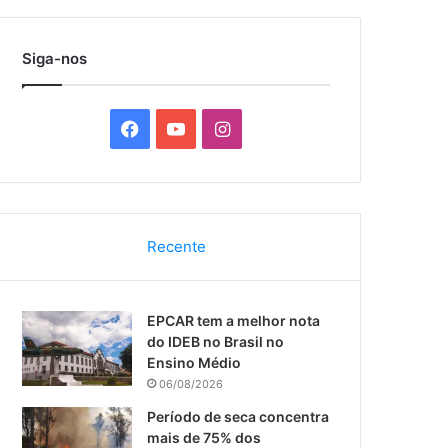
por
Siga-nos
F
Y
I
a
o
n
c
u
s
Recente
e
T
t
b
u
a
EPCAR tem a melhor nota
o
b
g
do IDEB no Brasil no
Ensino Médio
o
e
r
06/08/2026
k
a
Período de seca concentra
mais de 75% dos