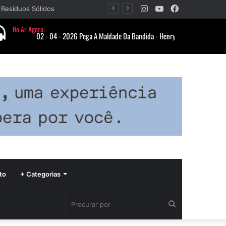
Instagram
YouTube
Facebook
Barbacena recebe fim de semana cultural com Encontro de Palhaços e comemoração de 25 anos do IVERT
to
+ Categorias
Procurar