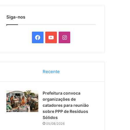
por
Siga-nos
F
Y
I
a
o
n
c
u
s
Recente
e
T
t
b
u
a
Prefeitura convoca
o
b
g
organizações de
catadores para reunião
o
e
r
sobre PPP de Resíduos
Sólidos
k
a
05/08/2026