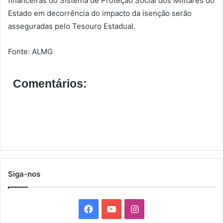
financeiras do Sistema de Proteção Social dos Militares do
Estado em decorrência do impacto da isenção serão
asseguradas pelo Tesouro Estadual.
Fonte: ALMG
Comentários:
Siga-nos
F
Y
I