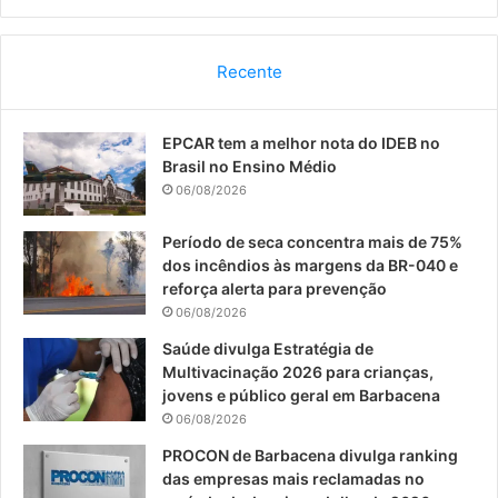
a
o
n
c
u
s
Recente
e
T
t
EPCAR tem a melhor nota do IDEB no
b
u
a
Brasil no Ensino Médio
o
b
g
06/08/2026
o
e
r
Período de seca concentra mais de 75%
dos incêndios às margens da BR-040 e
k
a
reforça alerta para prevenção
06/08/2026
m
Saúde divulga Estratégia de
Multivacinação 2026 para crianças,
jovens e público geral em Barbacena
06/08/2026
PROCON de Barbacena divulga ranking
das empresas mais reclamadas no