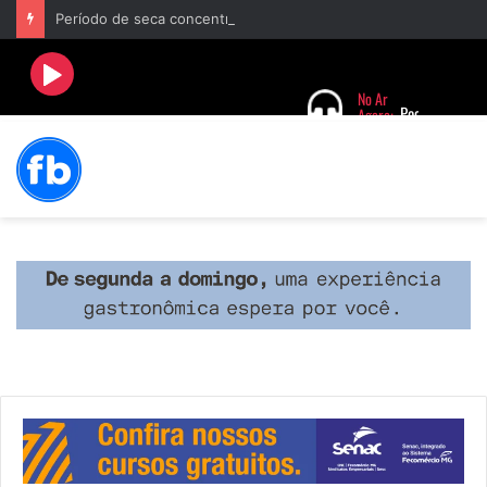
Período de seca concentra mais de 75% dos incêndios às margens da BR-040 e reforça alerta para prevenção