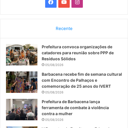
F
Y
I
a
o
n
c
u
s
Recente
e
T
t
Prefeitura convoca organizações de
b
u
a
catadores para reunião sobre PPP de
o
b
g
Resíduos Sólidos
05/08/2026
o
e
r
Barbacena recebe fim de semana cultural
com Encontro de Palhaços e
k
a
comemoração de 25 anos do IVERT
05/08/2026
m
Prefeitura de Barbacena lança
ferramenta de combate à violência
contra a mulher
05/08/2026