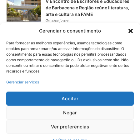
V Encontro de Escritores e Educadores
de Barbacena e Região reúne literatura,
arte e cultura na FAME
04/08/2026
Gerenciar o consentimento
Teatro da Pedra apresenta novo
espetáculo em São João del-Rei
Para fornecer as melhores experiências, usamos tecnologias como
04/08/2026
cookies para armazenar e/ou acessar informações do dispositivo. O
consentimento para essas tecnologias nos permitirá processar dados
como comportamento de navegação ou IDs exclusivos neste site. Não
consentir ou retirar o consentimento pode afetar negativamente certos
recursos e funções.
© 2026, Todos os direitos reservados | Desenvolvido por:
Nowa
Gerenciar serviços
Digital Business
| Hospedado por:
NP Publicidade
Aceitar
Fale Conosco
Sobre Nós
Equipe
Política de Segurança e Privacidade
Política de Cookies (BR)
Negar
Ver preferências
Facebook
YouTube
Instagram