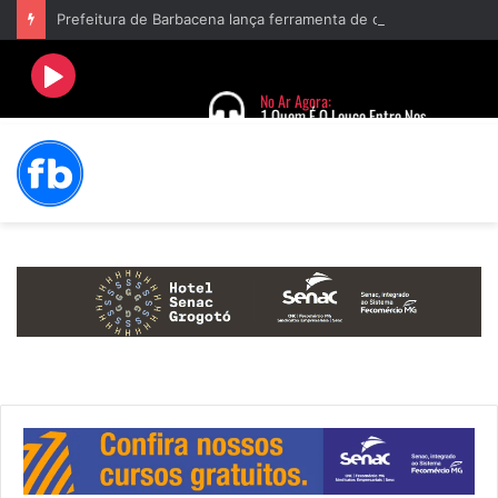
Prefeitura de Barbacena lança ferramenta de combate à violência contra a mulher