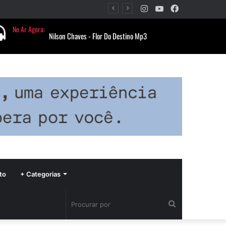
Instagram
YouTube
Facebook
Período de seca concentra mais de 75% dos incêndios às margens da BR-040 e reforça alerta para prevenção
to
+ Categorias
Procurar