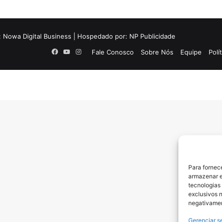
:
Nowa Digital Business
| Hospedado por:
NP Publicidade
Facebook
YouTube
Instagram
Fale Conosco
Sobre Nós
Equipe
Polí
Para fornec
armazenar e
tecnologias
exclusivos n
negativamen
Gerenciar s