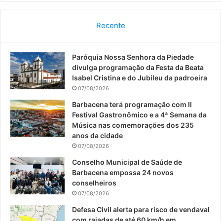
c
u
s
Recente
e
T
t
Paróquia Nossa Senhora da Piedade
b
u
a
divulga programação da Festa da Beata
o
b
g
Isabel Cristina e do Jubileu da padroeira
07/08/2026
o
e
r
Barbacena terá programação com II
Festival Gastronômico e a 4ª Semana da
k
a
Música nas comemorações dos 235
anos da cidade
m
07/08/2026
Conselho Municipal de Saúde de
Barbacena empossa 24 novos
conselheiros
07/08/2026
Defesa Civil alerta para risco de vendaval
com rajadas de até 60 km/h em