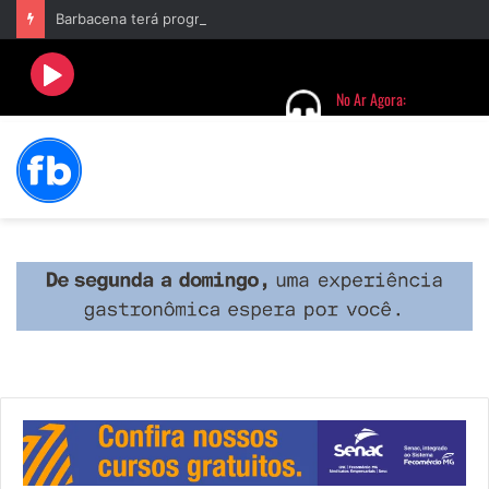
Barbacena terá programação com II Festival Gastronômico e a 4ª Semana da Música nas comemorações dos 235 anos da cidade