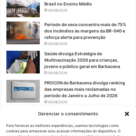
Brasil no Ensino Médio
o
b
g
06/08/2026
o
e
r
Período de seca concentra mais de 75%
dos incêndios às margens da BR-040 e
k
a
reforça alerta para prevenção
06/08/2026
m
Saúde divulga Estratégia de
Multivacinação 2026 para crianças,
jovens e público geral em Barbacena
06/08/2026
PROCON de Barbacena divulga ranking
das empresas mais reclamadas no
período de Janeiro a Julho de 2026
06/08/2026
Prefeitura convoca organizações de
Gerenciar o consentimento
catadores para reunião sobre PPP de
Resíduos Sólidos
Para fornecer as melhores experiências, usamos tecnologias como
cookies para armazenar e/ou acessar informações do dispositivo. O
05/08/2026