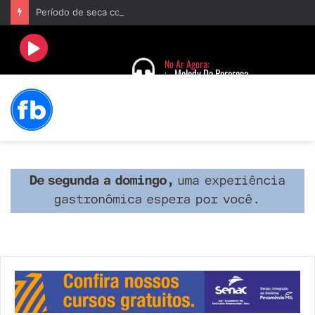
Período de seca concentra mais de 75% dos incêndios às margens da BR-040 e reforça alerta para prevenção