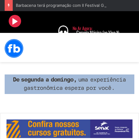
Barbacena terá programação com II Festival Gastronômico e a 4ª Semana da Música nas comemorações dos 235 anos da cidade