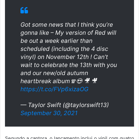
Got some news that I think you’re
gonna like – My version of Red will
be out a week earlier than
scheduled (including the 4 disc
vinyl) on November 12th ! Can’t
wait to celebrate the 13th with you
and our new/old autumn
heartbreak album🧣😍 🎥 🎥
https://t.co/FVp6xizaOG
— Taylor Swift (@taylorswift13)
September 30, 2021
Segundo a cantora, o lançamento inclui o vinil com quatro