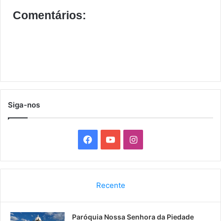
Comentários:
Siga-nos
F
Y
I
a
o
n
c
u
s
Recente
e
T
t
Paróquia Nossa Senhora da Piedade
b
u
a