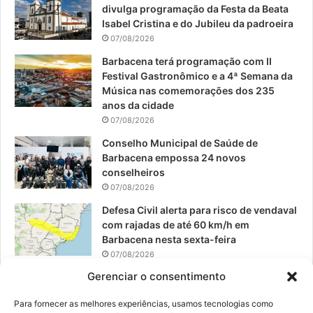
divulga programação da Festa da Beata
o
b
g
Isabel Cristina e do Jubileu da padroeira
07/08/2026
o
e
r
Barbacena terá programação com II
Festival Gastronômico e a 4ª Semana da
k
a
Música nas comemorações dos 235
anos da cidade
m
07/08/2026
Conselho Municipal de Saúde de
Barbacena empossa 24 novos
conselheiros
07/08/2026
Defesa Civil alerta para risco de vendaval
com rajadas de até 60 km/h em
Barbacena nesta sexta-feira
07/08/2026
Gerenciar o consentimento
EPCAR tem a melhor nota do IDEB no
Brasil no Ensino Médio
Para fornecer as melhores experiências, usamos tecnologias como
06/08/2026