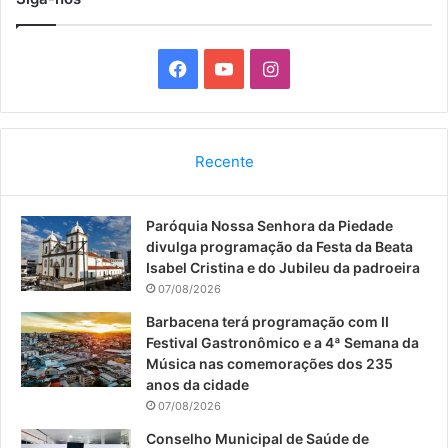
F
Y
I
a
o
n
c
u
s
Recente
e
T
t
Paróquia Nossa Senhora da Piedade
b
u
a
divulga programação da Festa da Beata
o
b
g
Isabel Cristina e do Jubileu da padroeira
07/08/2026
o
e
r
Barbacena terá programação com II
Festival Gastronômico e a 4ª Semana da
k
a
Música nas comemorações dos 235
anos da cidade
m
07/08/2026
Conselho Municipal de Saúde de