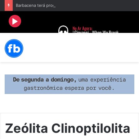
Barbacena terá programação com II Festival Gastronômico e a 4ª Semana da Música nas comemorações dos 235 anos da cidade
Zeólita Clinoptilolita