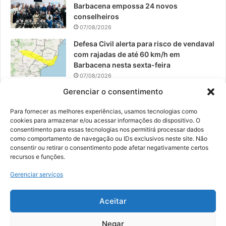
Barbacena empossa 24 novos
conselheiros
07/08/2026
Defesa Civil alerta para risco de vendaval
com rajadas de até 60 km/h em
Barbacena nesta sexta-feira
07/08/2026
Gerenciar o consentimento
EPCAR tem a melhor nota do IDEB no
Brasil no Ensino Médio
Para fornecer as melhores experiências, usamos tecnologias como
06/08/2026
cookies para armazenar e/ou acessar informações do dispositivo. O
consentimento para essas tecnologias nos permitirá processar dados
como comportamento de navegação ou IDs exclusivos neste site. Não
consentir ou retirar o consentimento pode afetar negativamente certos
recursos e funções.
© 2026, Todos os direitos reservados | Desenvolvido por:
Nowa
Gerenciar serviços
Digital Business
| Hospedado por:
NP Publicidade
Aceitar
Fale Conosco
Sobre Nós
Equipe
Política de Segurança e Privacidade
Política de Cookies (BR)
Negar