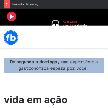
Período de seca concentra mais de 75% dos incêndios às margens da BR-040 e reforça alerta para prevenção
vida em ação