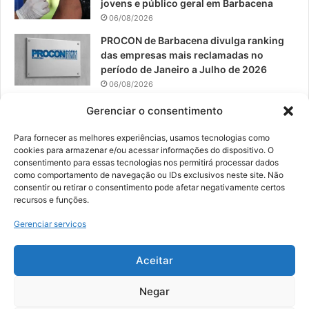
jovens e público geral em Barbacena
06/08/2026
PROCON de Barbacena divulga ranking
das empresas mais reclamadas no
período de Janeiro a Julho de 2026
06/08/2026
Prefeitura convoca organizações de
Gerenciar o consentimento
catadores para reunião sobre PPP de
Resíduos Sólidos
Para fornecer as melhores experiências, usamos tecnologias como
cookies para armazenar e/ou acessar informações do dispositivo. O
05/08/2026
consentimento para essas tecnologias nos permitirá processar dados
como comportamento de navegação ou IDs exclusivos neste site. Não
consentir ou retirar o consentimento pode afetar negativamente certos
recursos e funções.
© 2026, Todos os direitos reservados | Desenvolvido por:
Nowa
Gerenciar serviços
Digital Business
| Hospedado por:
NP Publicidade
Aceitar
Fale Conosco
Sobre Nós
Equipe
Política de Segurança e Privacidade
Política de Cookies (BR)
Negar