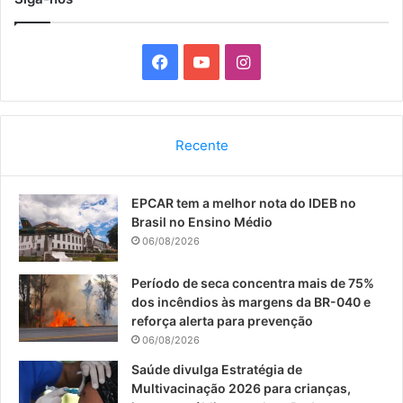
F
Y
I
a
o
n
c
u
s
Recente
e
T
t
EPCAR tem a melhor nota do IDEB no
b
u
a
Brasil no Ensino Médio
o
b
g
06/08/2026
o
e
r
Período de seca concentra mais de 75%
dos incêndios às margens da BR-040 e
k
a
reforça alerta para prevenção
06/08/2026
m
Saúde divulga Estratégia de
Multivacinação 2026 para crianças,