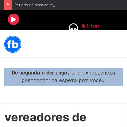
Período de seca concentra mais de 75% dos incêndios às margens da BR-040 e reforça alerta para prevenção
vereadores de