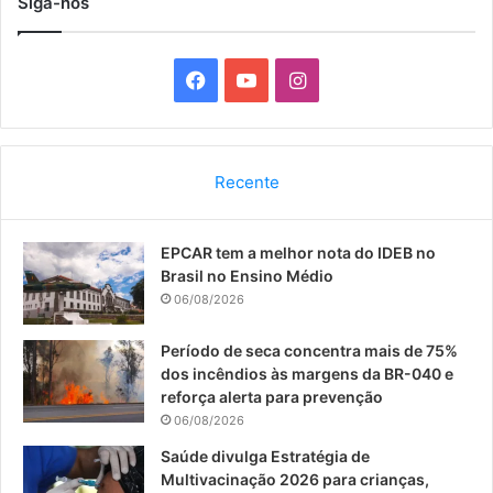
Siga-nos
F
Y
I
a
o
n
c
u
s
Recente
e
T
t
EPCAR tem a melhor nota do IDEB no
b
u
a
Brasil no Ensino Médio
o
b
g
06/08/2026
o
e
r
Período de seca concentra mais de 75%
dos incêndios às margens da BR-040 e
k
a
reforça alerta para prevenção
06/08/2026
m
Saúde divulga Estratégia de
Multivacinação 2026 para crianças,