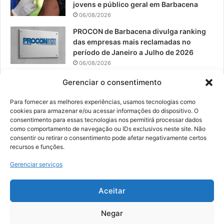
jovens e público geral em Barbacena
06/08/2026
PROCON de Barbacena divulga ranking
das empresas mais reclamadas no
período de Janeiro a Julho de 2026
06/08/2026
Prefeitura convoca organizações de
Gerenciar o consentimento
catadores para reunião sobre PPP de
Resíduos Sólidos
Para fornecer as melhores experiências, usamos tecnologias como
cookies para armazenar e/ou acessar informações do dispositivo. O
05/08/2026
consentimento para essas tecnologias nos permitirá processar dados
como comportamento de navegação ou IDs exclusivos neste site. Não
consentir ou retirar o consentimento pode afetar negativamente certos
recursos e funções.
© 2026, Todos os direitos reservados | Desenvolvido por:
Nowa
Gerenciar serviços
Digital Business
| Hospedado por:
NP Publicidade
Aceitar
Fale Conosco
Sobre Nós
Equipe
Política de Segurança e Privacidade
Política de Cookies (BR)
Negar