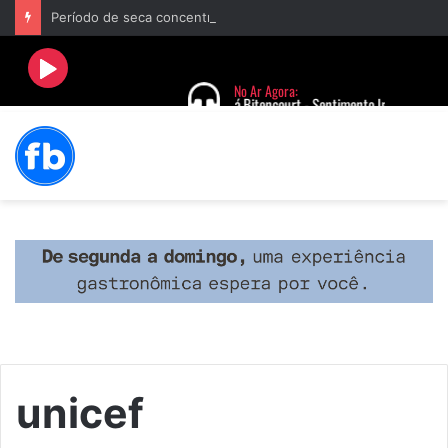
Período de seca concentra mais de 75% dos incêndios às margens da BR-040 e reforça alerta para prevenção
unicef