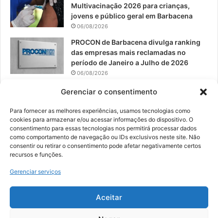
Multivacinação 2026 para crianças,
jovens e público geral em Barbacena
06/08/2026
PROCON de Barbacena divulga ranking
das empresas mais reclamadas no
período de Janeiro a Julho de 2026
06/08/2026
Prefeitura convoca organizações de
Gerenciar o consentimento
catadores para reunião sobre PPP de
Resíduos Sólidos
Para fornecer as melhores experiências, usamos tecnologias como
cookies para armazenar e/ou acessar informações do dispositivo. O
05/08/2026
consentimento para essas tecnologias nos permitirá processar dados
como comportamento de navegação ou IDs exclusivos neste site. Não
consentir ou retirar o consentimento pode afetar negativamente certos
recursos e funções.
© 2026, Todos os direitos reservados | Desenvolvido por:
Nowa
Gerenciar serviços
Digital Business
| Hospedado por:
NP Publicidade
Aceitar
Fale Conosco
Sobre Nós
Equipe