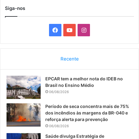
Siga-nos
F
Y
I
a
o
n
c
u
s
Recente
e
T
t
EPCAR tem a melhor nota do IDEB no
b
u
a
Brasil no Ensino Médio
o
b
g
06/08/2026
o
e
r
Período de seca concentra mais de 75%
dos incêndios às margens da BR-040 e
k
a
reforça alerta para prevenção
06/08/2026
m
Saúde divulga Estratégia de