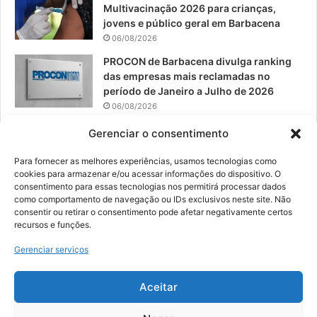
Multivacinação 2026 para crianças,
jovens e público geral em Barbacena
06/08/2026
PROCON de Barbacena divulga ranking
das empresas mais reclamadas no
período de Janeiro a Julho de 2026
06/08/2026
Prefeitura convoca organizações de
Gerenciar o consentimento
catadores para reunião sobre PPP de
Resíduos Sólidos
Para fornecer as melhores experiências, usamos tecnologias como
cookies para armazenar e/ou acessar informações do dispositivo. O
05/08/2026
consentimento para essas tecnologias nos permitirá processar dados
como comportamento de navegação ou IDs exclusivos neste site. Não
consentir ou retirar o consentimento pode afetar negativamente certos
recursos e funções.
© 2026, Todos os direitos reservados | Desenvolvido por:
Nowa
Gerenciar serviços
Digital Business
| Hospedado por:
NP Publicidade
Aceitar
Fale Conosco
Sobre Nós
Equipe