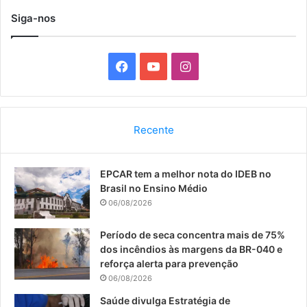
Siga-nos
F
Y
I
a
o
n
c
u
s
Recente
e
T
t
EPCAR tem a melhor nota do IDEB no
b
u
a
Brasil no Ensino Médio
o
b
g
06/08/2026
o
e
r
Período de seca concentra mais de 75%
dos incêndios às margens da BR-040 e
k
a
reforça alerta para prevenção
06/08/2026
m
Saúde divulga Estratégia de