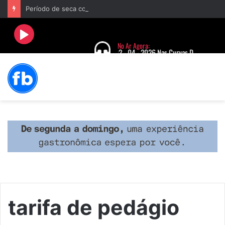
Período de seca concentra mais de 75% dos incêndios às margens da BR-040 e reforça alerta para prevenção
tarifa de pedágio